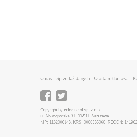
O nas
Sprzedaż danych
Oferta reklamowa
K
Copyright by coigdzie.pl sp. z o.o.
ul. Nowogrodzka 31, 00-511 Warszawa
NIP: 1182006143, KRS: 0000335060, REGON: 14196