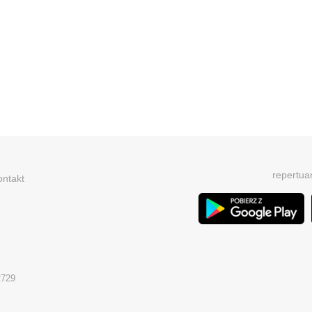
repertua
ontakt
2729