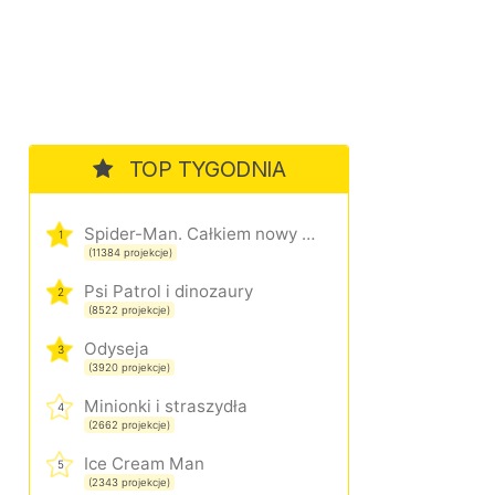
TOP TYGODNIA
Spider-Man. Całkiem nowy dzień
1
(11384 projekcje)
Psi Patrol i dinozaury
2
(8522 projekcje)
Odyseja
3
(3920 projekcje)
Minionki i straszydła
4
(2662 projekcje)
Ice Cream Man
5
(2343 projekcje)