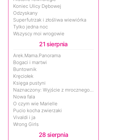
Koniec Ulicy Dębowej
Odzyskany
Superfutrzak i złośliwa wiewiórka
Tylko jedna noc
Wszyscy moi wrogowie
21 sierpnia
Arek.Mama.Panorama
Bogaci i martwi
Buntownik
Kręciołek
Księga pustyni
Naznaczony: Wyjście z mrocznego wymiaru
Nowa fala
O czym wie Marielle
Pucio kocha zwierzaki
Vivaldi i ja
Wrong Girls
28 sierpnia