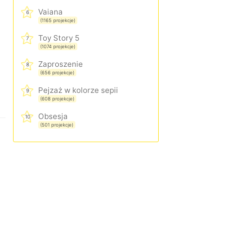
Vaiana
6
(1165 projekcje)
Toy Story 5
7
(1074 projekcje)
Zaproszenie
8
(656 projekcje)
Pejzaż w kolorze sepii
9
(608 projekcje)
Obsesja
10
(501 projekcje)