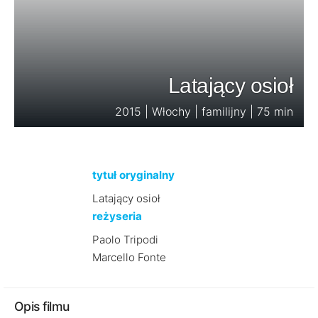
Latający osioł
2015 | Włochy | familijny | 75 min
tytuł oryginalny
Latający osioł
reżyseria
Paolo Tripodi
Marcello Fonte
Opis filmu