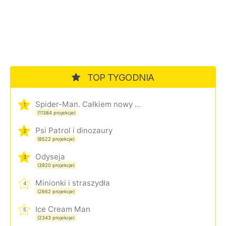
TOP TYGODNIA
Spider-Man. Całkiem nowy dzień
1
(11384 projekcje)
Psi Patrol i dinozaury
2
(8522 projekcje)
Odyseja
3
(3920 projekcje)
Minionki i straszydła
4
(2662 projekcje)
Ice Cream Man
5
(2343 projekcje)