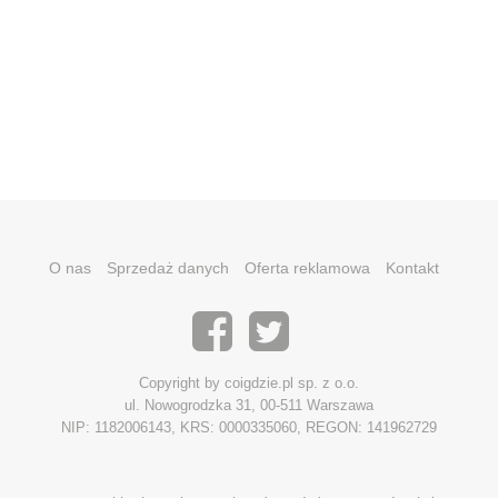
O nas
Sprzedaż danych
Oferta reklamowa
Kontakt
Copyright by coigdzie.pl sp. z o.o.
ul. Nowogrodzka 31, 00-511 Warszawa
NIP: 1182006143, KRS: 0000335060, REGON: 141962729