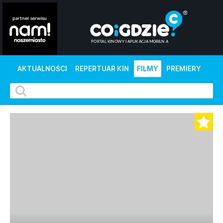
AKTUALNOŚCI
REPERTUAR KIN
FILMY
PREMIERY