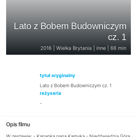
Lato z Bobem Budowniczym
cz. 1
2016 | Wielka Brytania | inne | 66 min
tytuł oryginalny
Lato z Bobem Budowniczym cz. 1
reżyseria
-
Opis filmu
W zestawie: - Kanapka pana Kamyka - Niedźwiedzia Góra