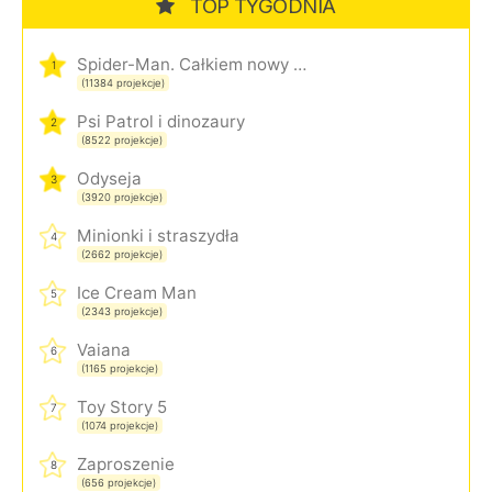
TOP TYGODNIA
Spider-Man. Całkiem nowy dzień
1
(11384 projekcje)
Psi Patrol i dinozaury
2
(8522 projekcje)
Odyseja
3
(3920 projekcje)
Minionki i straszydła
4
(2662 projekcje)
Ice Cream Man
5
(2343 projekcje)
Vaiana
6
(1165 projekcje)
Toy Story 5
7
(1074 projekcje)
Zaproszenie
8
(656 projekcje)