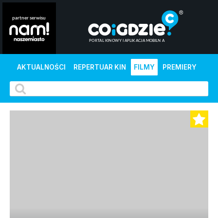
AKTUALNOŚCI
REPERTUAR KIN
FILMY
PREMIERY