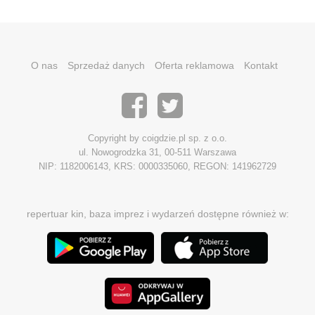
O nas
Sprzedaż danych
Oferta reklamowa
Kontakt
Copyright by coigdzie.pl sp. z o.o.
ul. Nowogrodzka 31, 00-511 Warszawa
NIP: 1182006143, KRS: 0000335060, REGON: 141962729
repertuar kin, baza imprez i wydarzeń dostępne również w: