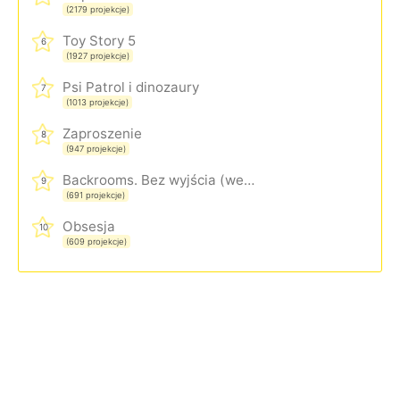
(2179 projekcje)
Toy Story 5
6
(1927 projekcje)
Psi Patrol i dinozaury
7
(1013 projekcje)
Zaproszenie
8
(947 projekcje)
Backrooms. Bez wyjścia (wersja rozszerzona)
9
(691 projekcje)
Obsesja
10
(609 projekcje)