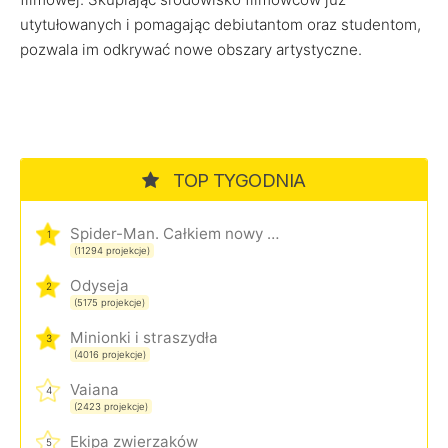
utytułowanych i pomagając debiutantom oraz studentom,
pozwala im odkrywać nowe obszary artystyczne.
TOP TYGODNIA
Spider-Man. Całkiem nowy dzień
1
(11294 projekcje)
Odyseja
2
(5175 projekcje)
Minionki i straszydła
3
(4016 projekcje)
Vaiana
4
(2423 projekcje)
Ekipa zwierzaków
5