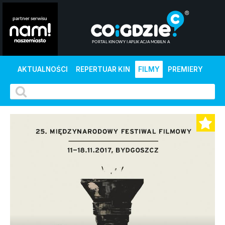
AKTUALNOŚCI
REPERTUAR KIN
FILMY
PREMIERY