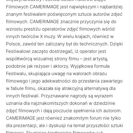
Filmowych CAMERIMAGE jest największym i najbardziej
znanym festiwalem poświęconym sztuce autorów zdjeć
filmowych. CAMERIMAGE znacznie przyczynia się do
wzrostu prestiżu operatorów zdjęć filmowych wśród
innych twórców X muzy. W wielu krajach, również w
Polsce, zawód ten zaliczany był do technicznych. Dzięki
Festiwalowi zaczęto dostrzegać, iż operator jest
współtwórcą wizualnej strony filmu – jest artystą,
podobnie jak reżyser i aktorzy. Wyjątkowa formuła
Festiwalu, skupiająca uwagę na walorach obrazu
filmowego i jego adekwatności do przesłania zawartego
w fabule filmu, okazała się atrakcyjną alternatywą dla
innych festiwali. Przyznawane nagrody są wyrazem
uznania dla najznakomitszych dokonań w dziedzinie
zdjęć filmowych i dają poczucie spełnienia ich autorom.
CAMERIMAGE jest również znakomitym forum nie tylko
dla prezentacji, ale i dyskusji na temat przyszłości sztuki
filmowej. Skupiając środowisko filmowców już