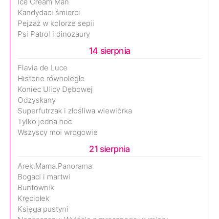
Ice Cream Man
Kandydaci śmierci
Pejzaż w kolorze sepii
Psi Patrol i dinozaury
14 sierpnia
Flavia de Luce
Historie równoległe
Koniec Ulicy Dębowej
Odzyskany
Superfutrzak i złośliwa wiewiórka
Tylko jedna noc
Wszyscy moi wrogowie
21 sierpnia
Arek.Mama.Panorama
Bogaci i martwi
Buntownik
Kręciołek
Księga pustyni