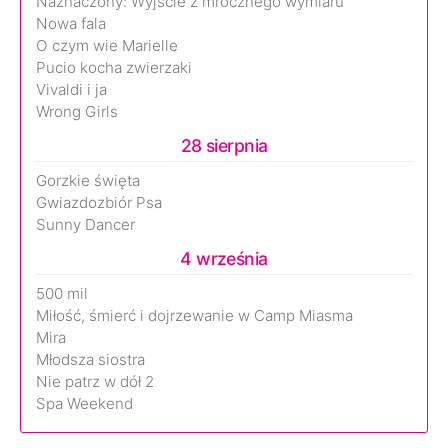
Naznaczony: Wyjście z mrocznego wymiaru
Nowa fala
O czym wie Marielle
Pucio kocha zwierzaki
Vivaldi i ja
Wrong Girls
28 sierpnia
Gorzkie święta
Gwiazdozbiór Psa
Sunny Dancer
4 września
500 mil
Miłość, śmierć i dojrzewanie w Camp Miasma
Mira
Młodsza siostra
Nie patrz w dół 2
Spa Weekend