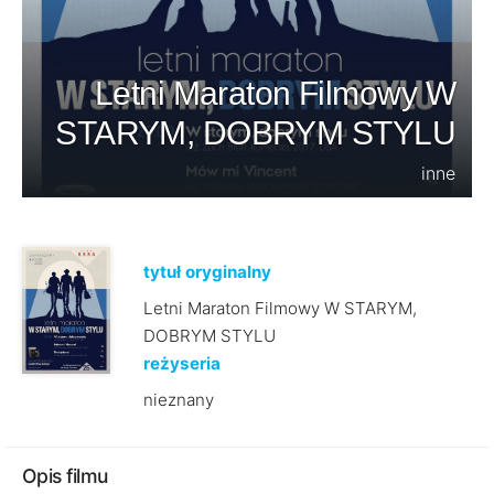
Letni Maraton Filmowy W
STARYM, DOBRYM STYLU
inne
tytuł oryginalny
Letni Maraton Filmowy W STARYM,
DOBRYM STYLU
reżyseria
nieznany
Opis filmu