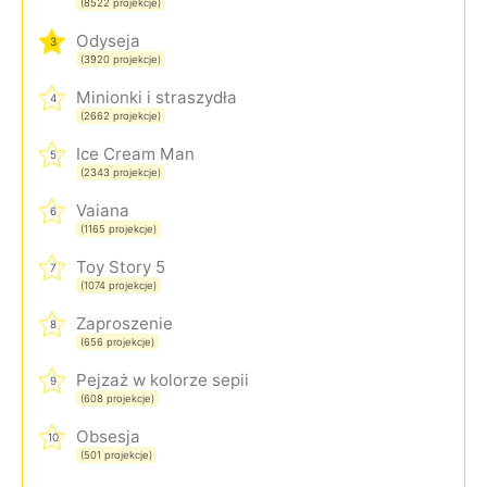
(8522 projekcje)
Odyseja
3
(3920 projekcje)
Minionki i straszydła
4
(2662 projekcje)
Ice Cream Man
5
(2343 projekcje)
Vaiana
6
(1165 projekcje)
Toy Story 5
7
(1074 projekcje)
Zaproszenie
8
(656 projekcje)
Pejzaż w kolorze sepii
9
(608 projekcje)
Obsesja
10
(501 projekcje)