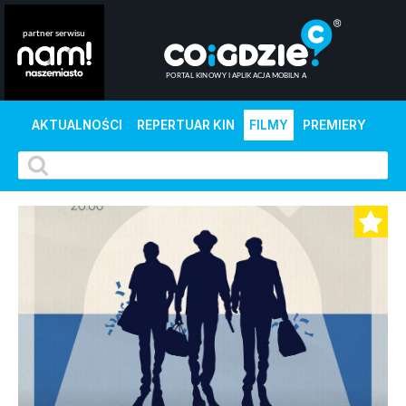
AKTUALNOŚCI
REPERTUAR KIN
FILMY
PREMIERY