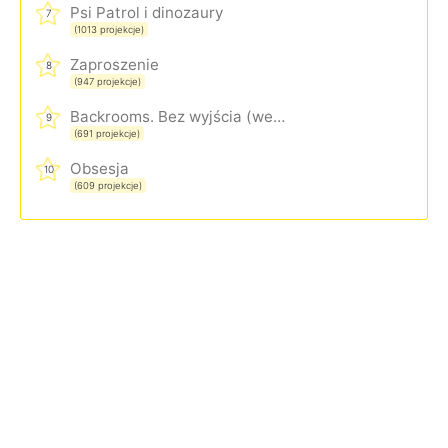
Psi Patrol i dinozaury
7
(1013 projekcje)
Zaproszenie
8
(947 projekcje)
Backrooms. Bez wyjścia (wersja rozszerzona)
9
(691 projekcje)
Obsesja
10
(609 projekcje)