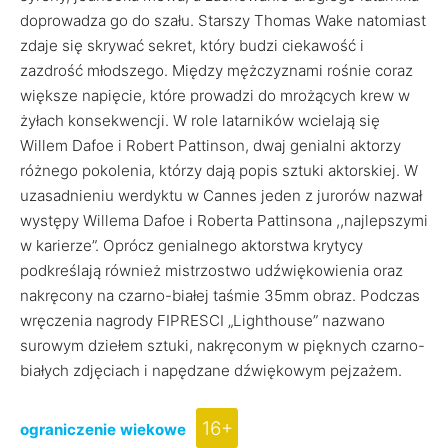
doprowadza go do szału. Starszy Thomas Wake natomiast
zdaje się skrywać sekret, który budzi ciekawość i
zazdrość młodszego. Między mężczyznami rośnie coraz
większe napięcie, które prowadzi do mrożących krew w
żyłach konsekwencji. W role latarników wcielają się
Willem Dafoe i Robert Pattinson, dwaj genialni aktorzy
różnego pokolenia, którzy dają popis sztuki aktorskiej. W
uzasadnieniu werdyktu w Cannes jeden z jurorów nazwał
występy Willema Dafoe i Roberta Pattinsona ,,najlepszymi
w karierze”. Oprócz genialnego aktorstwa krytycy
podkreślają również mistrzostwo udźwiękowienia oraz
nakręcony na czarno-białej taśmie 35mm obraz. Podczas
wręczenia nagrody FIPRESCI „Lighthouse” nazwano
surowym dziełem sztuki, nakręconym w pięknych czarno-
białych zdjęciach i napędzane dźwiękowym pejzażem.
16+
ograniczenie wiekowe