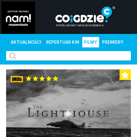
AKTUALNOŚCI
REPERTUAR KIN
FILMY
PREMIERY