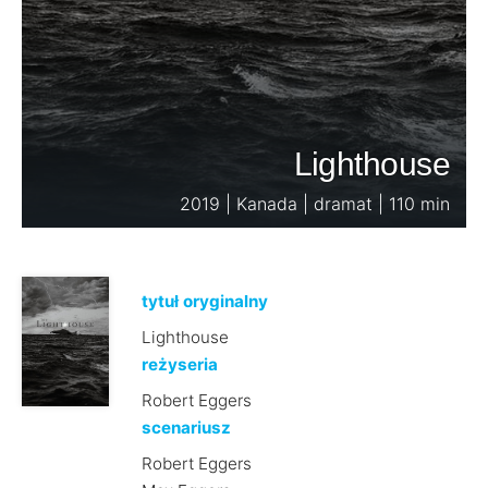
Lighthouse
2019 | Kanada | dramat | 110 min
tytuł oryginalny
Lighthouse
reżyseria
Robert Eggers
scenariusz
Robert Eggers