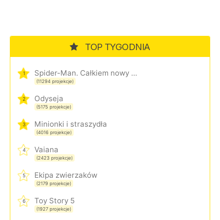
TOP TYGODNIA
Spider-Man. Całkiem nowy dzień
1
(11294 projekcje)
Odyseja
2
(5175 projekcje)
Minionki i straszydła
3
(4016 projekcje)
Vaiana
4
(2423 projekcje)
Ekipa zwierzaków
5
(2179 projekcje)
Toy Story 5
6
(1927 projekcje)