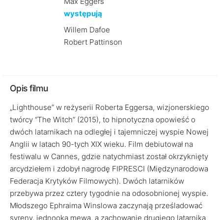
Max Eggers
występują
Willem Dafoe
Robert Pattinson
Opis filmu
„Lighthouse” w reżyserii Roberta Eggersa, wizjonerskiego
twórcy “The Witch” (2015), to hipnotyczna opowieść o
dwóch latarnikach na odległej i tajemniczej wyspie Nowej
Anglii w latach 90-tych XIX wieku. Film debiutował na
festiwalu w Cannes, gdzie natychmiast został okrzyknięty
arcydziełem i zdobył nagrodę FIPRESCI (Międzynarodowa
Federacja Krytyków Filmowych). Dwóch latarników
przebywa przez cztery tygodnie na odosobnionej wyspie.
Młodszego Ephraima Winslowa zaczynają prześladować
syreny, jednooka mewa, a zachowanie drugiego latarnika