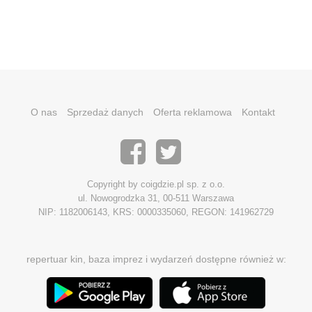
O nas
Sprzedaż danych
Oferta reklamowa
Kontakt
Copyright by coigdzie.pl sp. z o.o.
ul. Nowogrodzka 31, 00-511 Warszawa
NIP: 1182006143, KRS: 0000335060, REGON: 141962729
repertuar kin, baza imprez i wydarzeń dostępne również w: