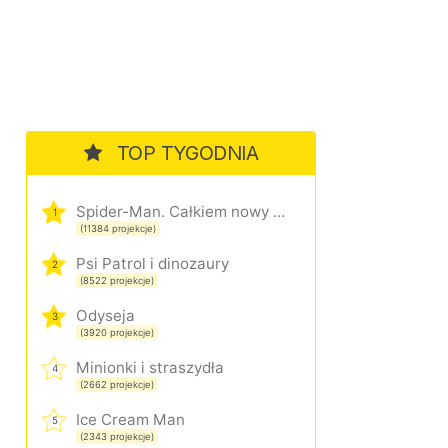
TOP TYGODNIA
Spider-Man. Całkiem nowy dzień
1
(11384 projekcje)
Psi Patrol i dinozaury
2
(8522 projekcje)
Odyseja
3
(3920 projekcje)
Minionki i straszydła
4
(2662 projekcje)
Ice Cream Man
5
(2343 projekcje)