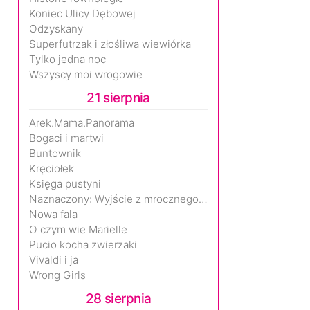
Koniec Ulicy Dębowej
Odzyskany
Superfutrzak i złośliwa wiewiórka
Tylko jedna noc
Wszyscy moi wrogowie
21 sierpnia
Arek.Mama.Panorama
Bogaci i martwi
Buntownik
Kręciołek
Księga pustyni
Naznaczony: Wyjście z mrocznego wymiaru
Nowa fala
O czym wie Marielle
Pucio kocha zwierzaki
Vivaldi i ja
Wrong Girls
28 sierpnia