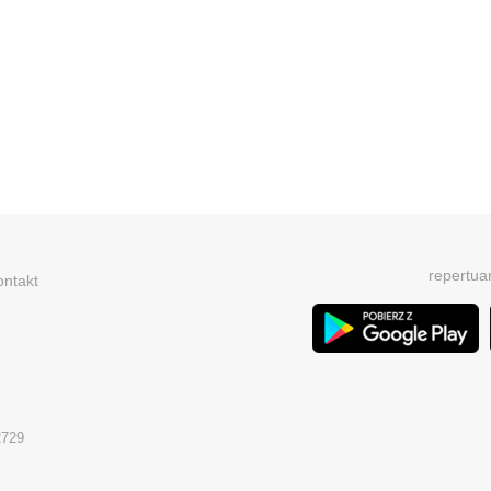
repertua
ontakt
2729