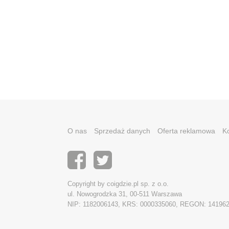
O nas
Sprzedaż danych
Oferta reklamowa
K
Copyright by coigdzie.pl sp. z o.o.
ul. Nowogrodzka 31, 00-511 Warszawa
NIP: 1182006143, KRS: 0000335060, REGON: 14196