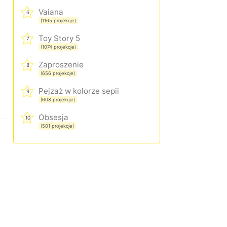
Vaiana
6
(1165 projekcje)
Toy Story 5
7
(1074 projekcje)
Zaproszenie
8
(656 projekcje)
Pejzaż w kolorze sepii
9
(608 projekcje)
Obsesja
10
(501 projekcje)