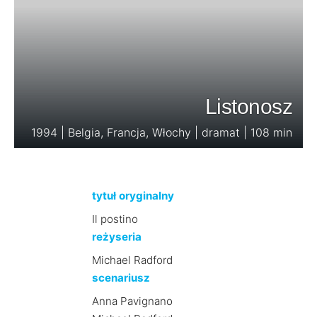
Listonosz
1994 | Belgia, Francja, Włochy | dramat | 108 min
tytuł oryginalny
Il postino
reżyseria
Michael Radford
scenariusz
Anna Pavignano