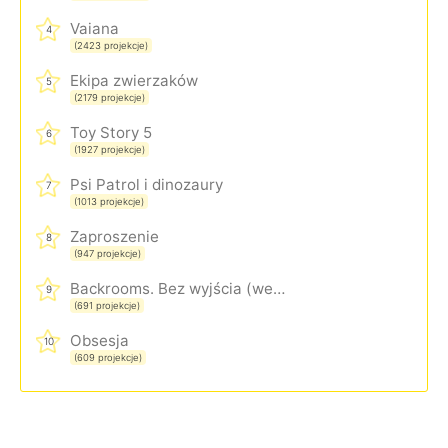
Vaiana
4
(2423 projekcje)
Ekipa zwierzaków
5
(2179 projekcje)
Toy Story 5
6
(1927 projekcje)
Psi Patrol i dinozaury
7
(1013 projekcje)
Zaproszenie
8
(947 projekcje)
Backrooms. Bez wyjścia (wersja rozszerzona)
9
(691 projekcje)
Obsesja
10
(609 projekcje)