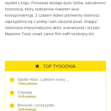
wydalił z kraju. Ponieważ dostaje dużo listów, zatrudniono
listonosza, który codziennie rowerem wozi
korespondencję. Z czasem ledwo piśmienny listonosz
zaprzyjaźnia się z poetą i sam zaczyna pisać. Grający
listonosza charyzmatyczny aktor, scenarzysta i reżyser
Massimo Troisi umarł, zanim film trafił na ekrany kin.
TOP TYGODNIA
Spider-Man. Całkiem nowy dzień
1
(11294 projekcje)
Odyseja
2
(5175 projekcje)
Minionki i straszydła
3
(4016 projekcje)