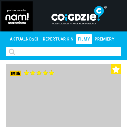
AKTUALNOŚCI
REPERTUAR KIN
FILMY
PREMIERY