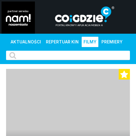
AKTUALNOŚCI
REPERTUAR KIN
FILMY
PREMIERY