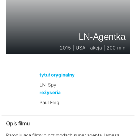
LN-Agentka
2015 | USA | akcja | 200 min
tytuł oryginalny
LN-Spy
reżyseria
Paul Feig
Opis filmu
Parodiująca filmy o przygodach super agenta Jamesa