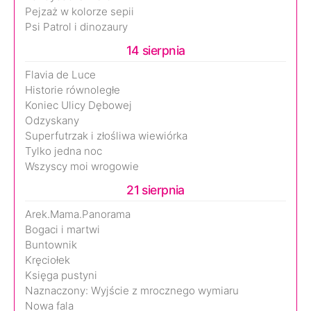
Pejzaż w kolorze sepii
Psi Patrol i dinozaury
14 sierpnia
Flavia de Luce
Historie równoległe
Koniec Ulicy Dębowej
Odzyskany
Superfutrzak i złośliwa wiewiórka
Tylko jedna noc
Wszyscy moi wrogowie
21 sierpnia
Arek.Mama.Panorama
Bogaci i martwi
Buntownik
Kręciołek
Księga pustyni
Naznaczony: Wyjście z mrocznego wymiaru
Nowa fala