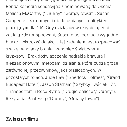
Bonda komedia sensacyjna z nominowaną do Oscara
Melissą McCarthy ("Druhny", "Gorący towar"). Susan
Cooper jest skromnym i niedocenianym analitykiem,
pracującym dla CIA. Gdy działający w ukryciu agenci
zostają zdekonspirowani, Susan musi porzucić wygodne
biurko i wkroczyć do akcji. Jej zadaniem jest rozpracować
szajkę handlarzy bronią i zapobiec światowemu
kryzysowi. Brak doświadczenia nadrabia brawurą i
nieszablonowymi metodami działania, które budzą grozę
zarówno jej przeciwników, jak i przełożonych. W
pozostałych rolach: Jude Law ("Sherlock Holmes", "Grand
Budapest Hotel"), Jason Statham ("Szybcy i wściekli 7",
"Transporter") i Rose Byrne ("Drugie oblicze","Druhny").
Reżyseria: Paul Feig ("Druhny", "Gorący towar").
Zwiastun filmu