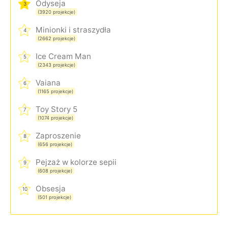
Odyseja
3
(3920 projekcje)
Minionki i straszydła
4
(2662 projekcje)
Ice Cream Man
5
(2343 projekcje)
Vaiana
6
(1165 projekcje)
Toy Story 5
7
(1074 projekcje)
Zaproszenie
8
(656 projekcje)
Pejzaż w kolorze sepii
9
(608 projekcje)
Obsesja
10
(501 projekcje)