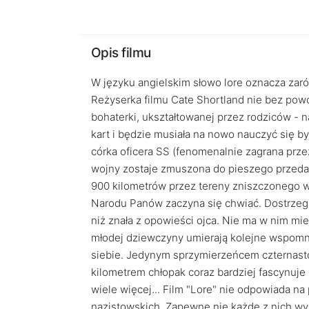
Opis filmu
W języku angielskim słowo lore oznacza zar
Reżyserka filmu Cate Shortland nie bez powo
bohaterki, ukształtowanej przez rodziców - na
kart i będzie musiała na nowo nauczyć się by
córka oficera SS (fenomenalnie zagrana prze
wojny zostaje zmuszona do pieszego przedar
900 kilometrów przez tereny zniszczonego wo
Narodu Panów zaczyna się chwiać. Dostrzega, 
niż znała z opowieści ojca. Nie ma w nim m
młodej dziewczyny umierają kolejne wspomnie
siebie. Jedynym sprzymierzeńcem czternasto
kilometrem chłopak coraz bardziej fascynuje
wiele więcej... Film "Lore" nie odpowiada na 
nazistowskich. Zapewne nie każde z nich wyrw