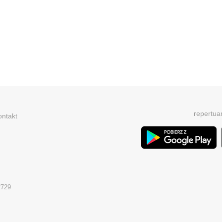
repertua
ontakt
2729