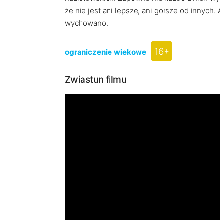
że nie jest ani lepsze, ani gorsze od innych.
wychowano.
16+
ograniczenie wiekowe
Zwiastun filmu