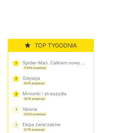
TOP TYGODNIA
Spider-Man. Całkiem nowy dzień
1
(11294 projekcje)
Odyseja
2
(5175 projekcje)
Minionki i straszydła
3
(4016 projekcje)
Vaiana
4
(2423 projekcje)
Ekipa zwierzaków
5
(2179 projekcje)