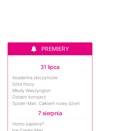
PREMIERY
31 lipca
Akademia złoczyńców
Góra mocy
Młody Waszyngton
Ostatni konsjerż
Spider-Man. Całkiem nowy dzień
7 sierpnia
Homo sapiens?
Ice Cream Man