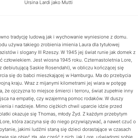
Ursina Lardi jako Mutti
ówno tradycję ludową jak i wychowanie wyniesione z domu.
du używa takiego zrobienia imienia Laura dla tytułowej
zistów i slogany III Rzeszy. W 1945 jej świat runie jak domek z
ć człowiekiem. Jest wiosna 1945 roku. Czternastoletnia Lore,
z debiutującą Saskie Rosendahl), w obliczu kończącej się
cia się do babci mieszkającej w Hamburgu. Ma do przebycia
jną kraju. Wraz z mijanymi kilometrami jej wiara w potęgę
że ojczyzna to miejsce śmierci i terroru, świat zupełnie inny
iejsca na empatię, czy wzajemną pomoc rodaków. W duszy
nia i nadzieje. Mimo ciężkich chwil uparcie idzie przed
latki okazuje się Thomas, młody Żyd. Z każdym przebytym
 Lore, która zaczyna się do niego przywiązywać, a nawet czuć o
pytanie, jakimi ludźmi staną się dzieci dorastające w czasach
ie się objęć zła, ale cześć z nich, jak Lore, uświadomi sobie,