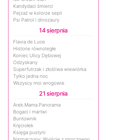
Kandydaci śmierci
Pejzaż w kolorze sepii
Psi Patrol i dinozaury
14 sierpnia
Flavia de Luce
Historie równoległe
Koniec Ulicy Dębowej
Odzyskany
Superfutrzak i złośliwa wiewiórka
Tylko jedna noc
Wszyscy moi wrogowie
21 sierpnia
Arek.Mama.Panorama
Bogaci i martwi
Buntownik
Kręciołek
Księga pustyni
Naznaczony: Wyjście z mrocznego wymiaru