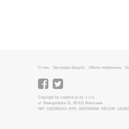
O nas
Sprzedaż danych
Oferta reklamowa
K
Copyright by coigdzie.pl sp. z o.o.
ul. Nowogrodzka 31, 00-511 Warszawa
NIP: 1182006143, KRS: 0000335060, REGON: 14196