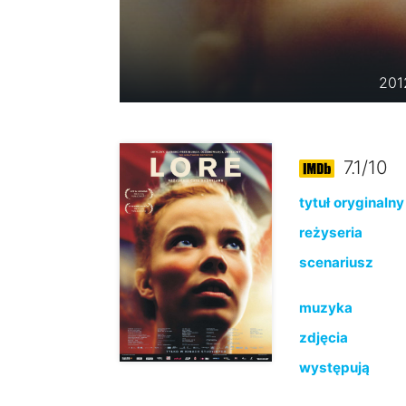
201
7.1/10
tytuł oryginalny
reżyseria
scenariusz
muzyka
zdjęcia
występują