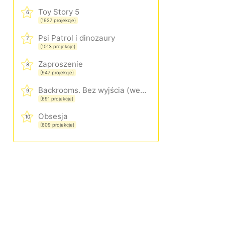
Toy Story 5
6
(1927 projekcje)
Psi Patrol i dinozaury
7
(1013 projekcje)
Zaproszenie
8
(947 projekcje)
Backrooms. Bez wyjścia (wersja rozszerzona)
9
(691 projekcje)
Obsesja
10
(609 projekcje)