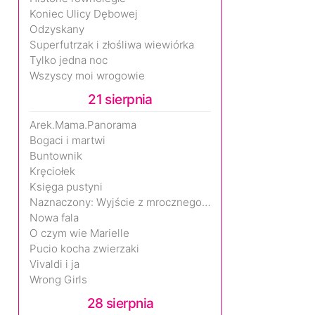
Koniec Ulicy Dębowej
Odzyskany
Superfutrzak i złośliwa wiewiórka
Tylko jedna noc
Wszyscy moi wrogowie
21 sierpnia
Arek.Mama.Panorama
Bogaci i martwi
Buntownik
Kręciołek
Księga pustyni
Naznaczony: Wyjście z mrocznego wymiaru
Nowa fala
O czym wie Marielle
Pucio kocha zwierzaki
Vivaldi i ja
Wrong Girls
28 sierpnia