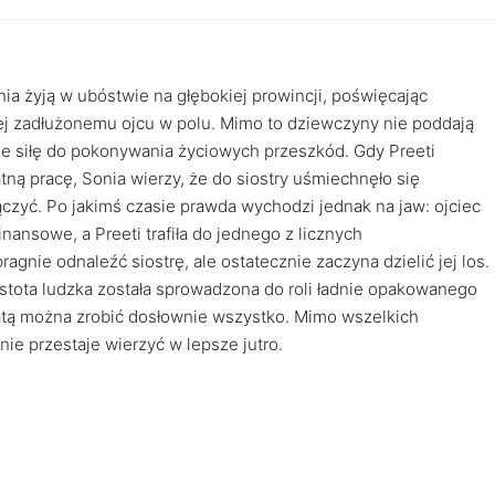
onia żyją w ubóstwie na głębokiej prowincji, poświęcając
ej zadłużonemu ojcu w polu. Mimo to dziewczyny nie poddają
ie siłę do pokonywania życiowych przeszkód. Gdy Preeti
ną pracę, Sonia wierzy, że do siostry uśmiechnęło się
ączyć. Po jakimś czasie prawda wychodzi jednak na jaw: ojciec
nansowe, a Preeti trafiła do jednego z licznych
agnie odnaleźć siostrę, ale ostatecznie zaczyna dzielić jej los.
stota ludzka została sprowadzona do roli ładnie opakowanego
atą można zrobić dosłownie wszystko. Mimo wszelkich
nie przestaje wierzyć w lepsze jutro.