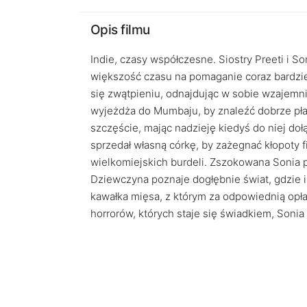
Opis filmu
Indie, czasy współczesne. Siostry Preeti i S
większość czasu na pomaganie coraz bardzi
się zwątpieniu, odnajdując w sobie wzajemn
wyjeżdża do Mumbaju, by znaleźć dobrze płat
szczęście, mając nadzieję kiedyś do niej doł
sprzedał własną córkę, by zażegnać kłopoty fi
wielkomiejskich burdeli. Zszokowana Sonia pr
Dziewczyna poznaje dogłębnie świat, gdzie i
kawałka mięsa, z którym za odpowiednią opł
horrorów, których staje się świadkiem, Sonia 