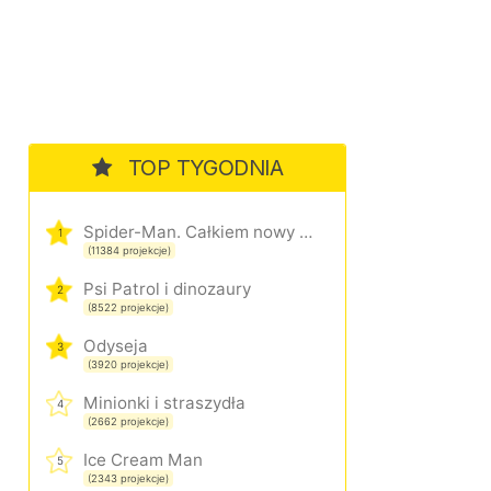
TOP TYGODNIA
Spider-Man. Całkiem nowy dzień
1
(11384 projekcje)
Psi Patrol i dinozaury
2
(8522 projekcje)
Odyseja
3
(3920 projekcje)
Minionki i straszydła
4
(2662 projekcje)
Ice Cream Man
5
(2343 projekcje)