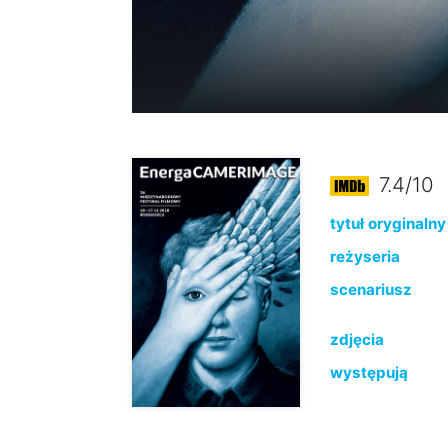
7.4/10
tytuł oryginalny
reżyseria
scenariusz
zdjęcia
występują