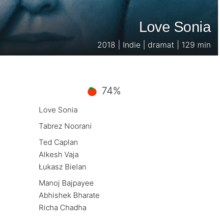
Love Sonia
2018 | Indie | dramat | 129 min
74%
Love Sonia
Tabrez Noorani
Ted Caplan
Alkesh Vaja
Łukasz Bielan
Manoj Bajpayee
Abhishek Bharate
Richa Chadha