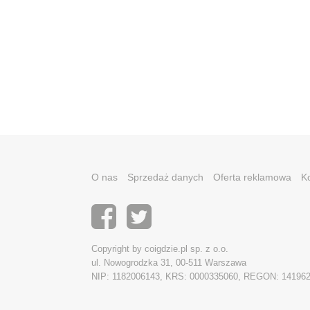
O nas
Sprzedaż danych
Oferta reklamowa
K
Copyright by coigdzie.pl sp. z o.o.
ul. Nowogrodzka 31, 00-511 Warszawa
NIP: 1182006143, KRS: 0000335060, REGON: 14196