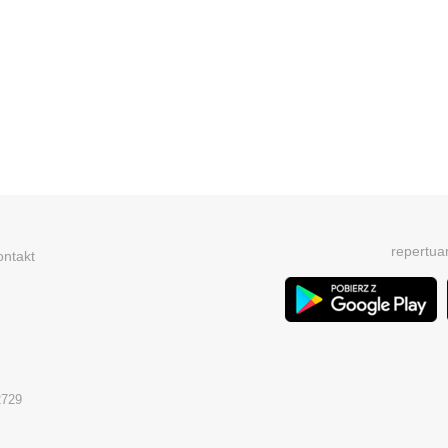
repertua
ontakt
2729