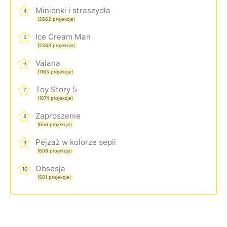
Minionki i straszydła
4
(2662 projekcje)
Ice Cream Man
5
(2343 projekcje)
Vaiana
6
(1165 projekcje)
Toy Story 5
7
(1074 projekcje)
Zaproszenie
8
(656 projekcje)
Pejzaż w kolorze sepii
9
(608 projekcje)
Obsesja
10
(501 projekcje)