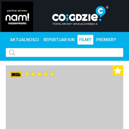
AKTUALNOŚCI
REPERTUAR KIN
FILMY
PREMIERY