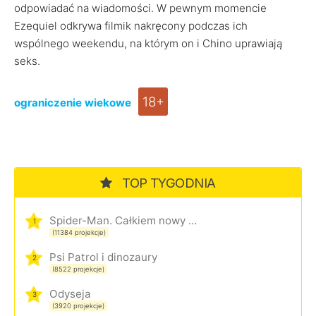
odpowiadać na wiadomości. W pewnym momencie
Ezequiel odkrywa filmik nakręcony podczas ich
wspólnego weekendu, na którym on i Chino uprawiają
seks.
18+
ograniczenie wiekowe
TOP TYGODNIA
Spider-Man. Całkiem nowy dzień
1
(11384 projekcje)
Psi Patrol i dinozaury
2
(8522 projekcje)
Odyseja
3
(3920 projekcje)