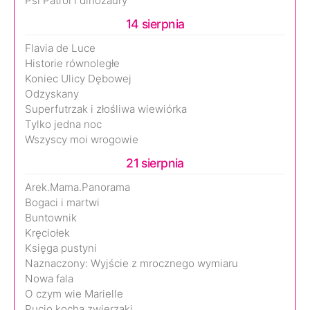
Psi Patrol i dinozaury
14 sierpnia
Flavia de Luce
Historie równoległe
Koniec Ulicy Dębowej
Odzyskany
Superfutrzak i złośliwa wiewiórka
Tylko jedna noc
Wszyscy moi wrogowie
21 sierpnia
Arek.Mama.Panorama
Bogaci i martwi
Buntownik
Kręciołek
Księga pustyni
Naznaczony: Wyjście z mrocznego wymiaru
Nowa fala
O czym wie Marielle
Pucio kocha zwierzaki