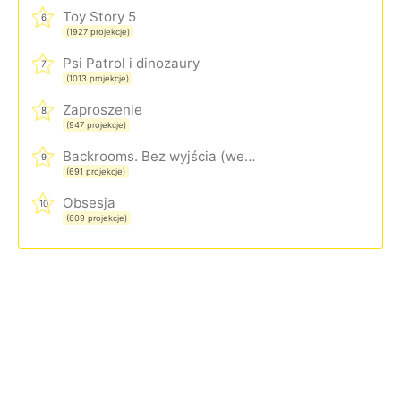
Toy Story 5
6
(1927 projekcje)
Psi Patrol i dinozaury
7
(1013 projekcje)
Zaproszenie
8
(947 projekcje)
Backrooms. Bez wyjścia (wersja rozszerzona)
9
(691 projekcje)
Obsesja
10
(609 projekcje)