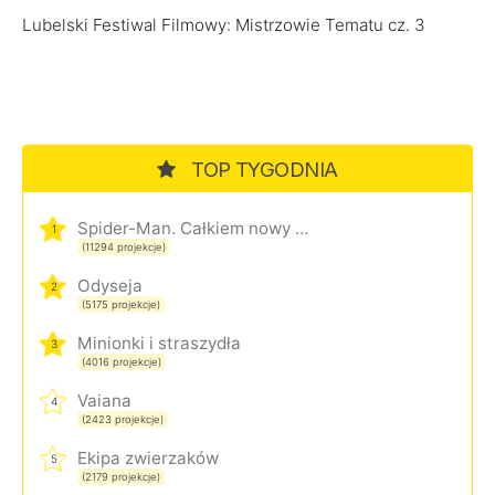
Lubelski Festiwal Filmowy: Mistrzowie Tematu cz. 3
TOP TYGODNIA
Spider-Man. Całkiem nowy dzień
1
(11294 projekcje)
Odyseja
2
(5175 projekcje)
Minionki i straszydła
3
(4016 projekcje)
Vaiana
4
(2423 projekcje)
Ekipa zwierzaków
5
(2179 projekcje)