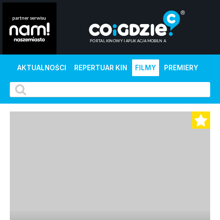
AKTUALNOŚCI
REPERTUAR KIN
FILMY
PREMIERY