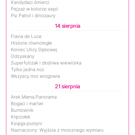
Kandydaci śmierci
Pejzaż w kolorze sepii
Psi Patrol i dinozaury
14 sierpnia
Flavia de Luce
Historie równoległe
Koniec Ulicy Dębowej
Odzyskany
Superfutrzak i złośliwa wiewiórka
Tylko jedna noc
Wszyscy moi wrogowie
21 sierpnia
Arek.Mama.Panorama
Bogaci i martwi
Buntownik
Kręciołek
Księga pustyni
Naznaczony: Wyjście z mrocznego wymiaru