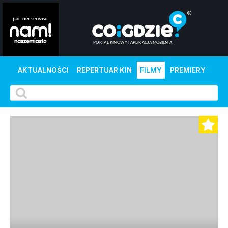
AKTUALNOŚCI
REPERTUAR KIN
FILMY
PREMIERY