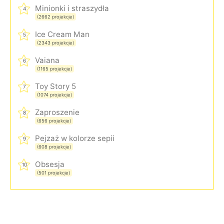
Minionki i straszydła
4
(2662 projekcje)
Ice Cream Man
5
(2343 projekcje)
Vaiana
6
(1165 projekcje)
Toy Story 5
7
(1074 projekcje)
Zaproszenie
8
(656 projekcje)
Pejzaż w kolorze sepii
9
(608 projekcje)
Obsesja
10
(501 projekcje)