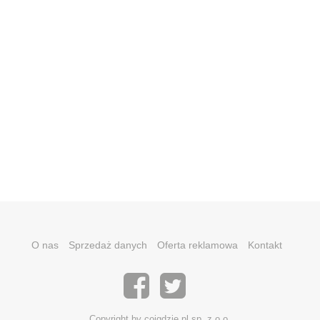
O nas
Sprzedaż danych
Oferta reklamowa
Kontakt
Copyright by coigdzie.pl sp. z o.o.