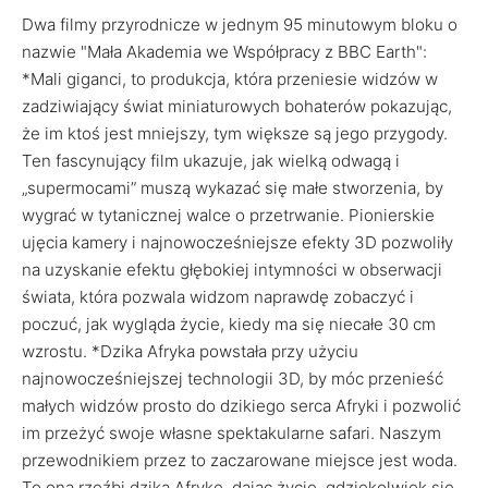
Dwa filmy przyrodnicze w jednym 95 minutowym bloku o
nazwie "Mała Akademia we Współpracy z BBC Earth":
*Mali giganci, to produkcja, która przeniesie widzów w
zadziwiający świat miniaturowych bohaterów pokazując,
że im ktoś jest mniejszy, tym większe są jego przygody.
Ten fascynujący film ukazuje, jak wielką odwagą i
„supermocami” muszą wykazać się małe stworzenia, by
wygrać w tytanicznej walce o przetrwanie. Pionierskie
ujęcia kamery i najnowocześniejsze efekty 3D pozwoliły
na uzyskanie efektu głębokiej intymności w obserwacji
świata, która pozwala widzom naprawdę zobaczyć i
poczuć, jak wygląda życie, kiedy ma się niecałe 30 cm
wzrostu. *Dzika Afryka powstała przy użyciu
najnowocześniejszej technologii 3D, by móc przenieść
małych widzów prosto do dzikiego serca Afryki i pozwolić
im przeżyć swoje własne spektakularne safari. Naszym
przewodnikiem przez to zaczarowane miejsce jest woda.
To ona rzeźbi dziką Afrykę, dając życie, gdziekolwiek się