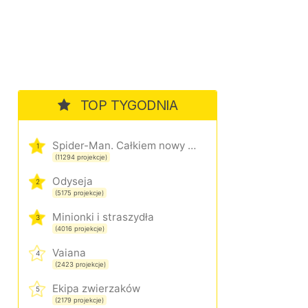
TOP TYGODNIA
Spider-Man. Całkiem nowy dzień
1
(11294 projekcje)
Odyseja
2
(5175 projekcje)
Minionki i straszydła
3
(4016 projekcje)
Vaiana
4
(2423 projekcje)
Ekipa zwierzaków
5
(2179 projekcje)