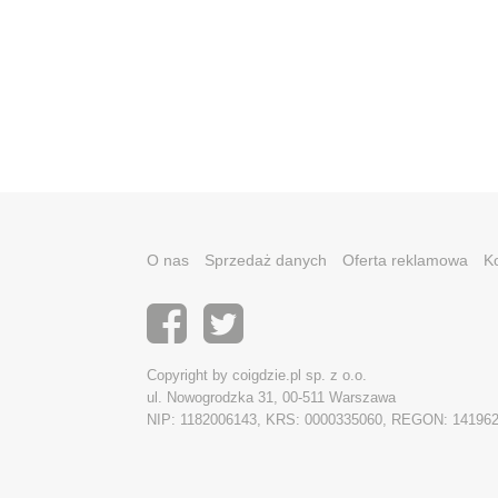
O nas
Sprzedaż danych
Oferta reklamowa
K
Copyright by coigdzie.pl sp. z o.o.
ul. Nowogrodzka 31, 00-511 Warszawa
NIP: 1182006143, KRS: 0000335060, REGON: 14196