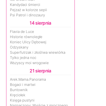
Kandydaci śmierci
Pejzaż w kolorze sepii
Psi Patrol i dinozaury
14 sierpnia
Flavia de Luce
Historie równoległe
Koniec Ulicy Dębowej
Odzyskany
Superfutrzak i złośliwa wiewiórka
Tylko jedna noc
Wszyscy moi wrogowie
21 sierpnia
Arek.Mama.Panorama
Bogaci i martwi
Buntownik
Kręciołek
Księga pustyni
Naznaczony: Wyjście z mrocznego wymiaru