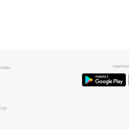
repertua
ontakt
2729