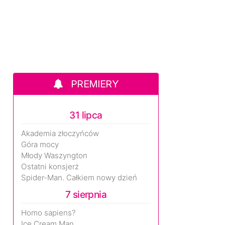
PREMIERY
31 lipca
Akademia złoczyńców
Góra mocy
Młody Waszyngton
Ostatni konsjerż
Spider-Man. Całkiem nowy dzień
7 sierpnia
Homo sapiens?
Ice Cream Man