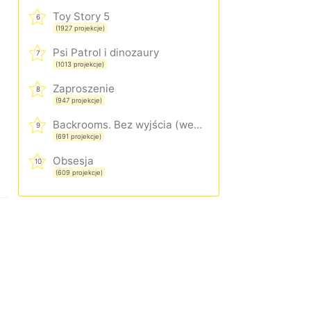
Toy Story 5
6
(1927 projekcje)
Psi Patrol i dinozaury
7
(1013 projekcje)
Zaproszenie
8
(947 projekcje)
Backrooms. Bez wyjścia (wersja rozszerzona)
9
(691 projekcje)
Obsesja
10
(609 projekcje)