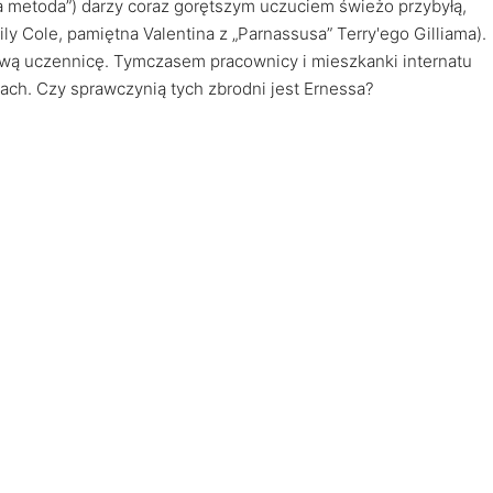
 metoda”) darzy coraz gorętszym uczuciem świeżo przybyłą,
y Cole, pamiętna Valentina z „Parnassusa” Terry'ego Gilliama).
ą uczennicę. Tymczasem pracownicy i mieszkanki internatu
ach. Czy sprawczynią tych zbrodni jest Ernessa?