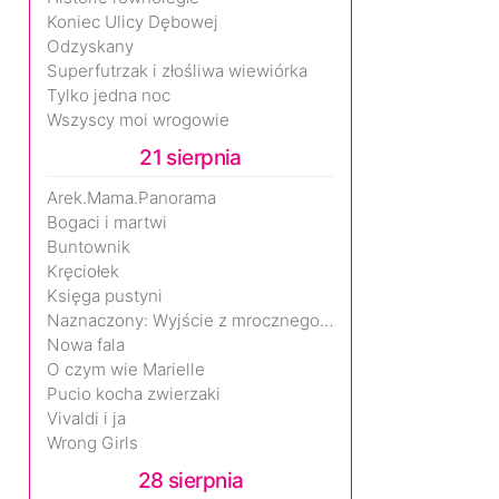
Koniec Ulicy Dębowej
Odzyskany
Superfutrzak i złośliwa wiewiórka
Tylko jedna noc
Wszyscy moi wrogowie
21 sierpnia
Arek.Mama.Panorama
Bogaci i martwi
Buntownik
Kręciołek
Księga pustyni
Naznaczony: Wyjście z mrocznego wymiaru
Nowa fala
O czym wie Marielle
Pucio kocha zwierzaki
Vivaldi i ja
Wrong Girls
28 sierpnia