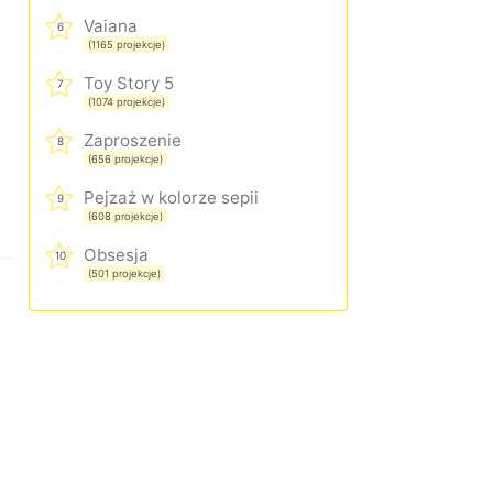
Vaiana
6
(1165 projekcje)
Toy Story 5
7
(1074 projekcje)
Zaproszenie
8
(656 projekcje)
Pejzaż w kolorze sepii
9
(608 projekcje)
Obsesja
10
(501 projekcje)