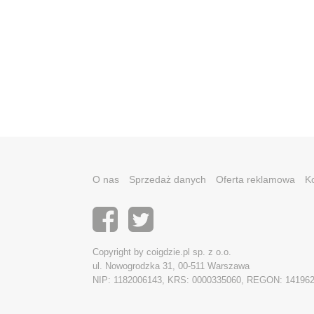
O nas
Sprzedaż danych
Oferta reklamowa
K
Copyright by coigdzie.pl sp. z o.o.
ul. Nowogrodzka 31, 00-511 Warszawa
NIP: 1182006143, KRS: 0000335060, REGON: 14196