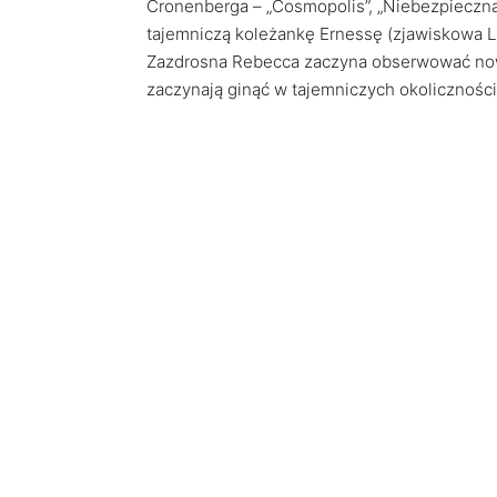
Cronenberga – „Cosmopolis”, „Niebezpieczna
tajemniczą koleżankę Ernessę (zjawiskowa Lil
Zazdrosna Rebecca zaczyna obserwować now
zaczynają ginąć w tajemniczych okoliczności