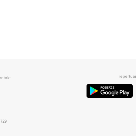
repertua
ontakt
2729