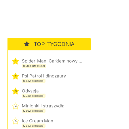
TOP TYGODNIA
Spider-Man. Całkiem nowy dzień
1
(11384 projekcje)
Psi Patrol i dinozaury
2
(8522 projekcje)
Odyseja
3
(3920 projekcje)
Minionki i straszydła
4
(2662 projekcje)
Ice Cream Man
5
(2343 projekcje)