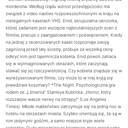
morderstw. Według rządu wzrost przestępczości ma
związek z video nasties rozpowszechnionymi w kraju na
nielegalnych kasetach VHS. Enid, skrupulatna cenzorka,
której zadaniem jest wycięcie najbrutalniejszych scen z
filmów, pracuje z zaangażowaniem i poświęceniem. Kiedy
na jednej z recenzowanych kaset rozpoznaje swoją
zaginioną przed laty siostrę, próbuje za wszelką cenę
odkryć kim jest tajemnicza kobieta. Enid powoli zatraca
się w wyimaginowanych obrazach, które zaczynają
stawać się jej rzeczywistością. Czy kobieta znajduje się w
wyreżyserowanym filmie, czy może to w niej kryją się
prawdziwe koszmary? *The Night. Psychologiczna gra
rodem ze „Lśnienia” Stanleya Kubricka. „Horror, który
rozszarpie wasze nerwy na strzępy!” (Los Angeles
Times). Młode małżeństwo zatrzymuje się na jedną noc w
hotelu na obrzeżach miasta. Szybko orientują się, że są w
nim jedynymi gośćmi, a samo miejsce kryje wiele
sekretów. Dużo mroczniejsze tajemnice mają przed sobą