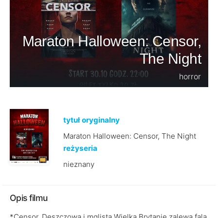
Maraton Halloween: Censor,
The Night
horror
tytuł oryginalny
Maraton Halloween: Censor, The Night
reżyseria
nieznany
Opis filmu
*Censor. Deszczową i mglistą Wielką Brytanię zalewa fala