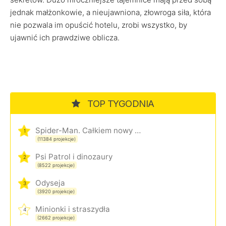
jednak małżonkowie, a nieujawniona, złowroga siła, która
nie pozwala im opuścić hotelu, zrobi wszystko, by
ujawnić ich prawdziwe oblicza.
TOP TYGODNIA
Spider-Man. Całkiem nowy dzień
1
(11384 projekcje)
Psi Patrol i dinozaury
2
(8522 projekcje)
Odyseja
3
(3920 projekcje)
Minionki i straszydła
4
(2662 projekcje)