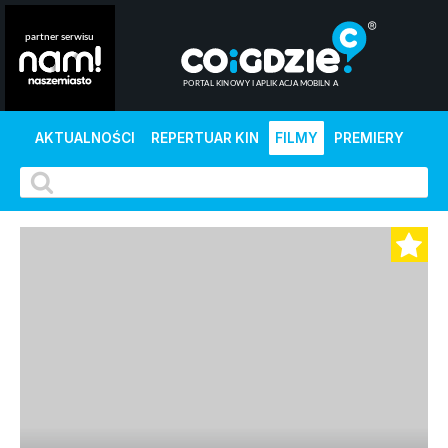
AKTUALNOŚCI
REPERTUAR KIN
FILMY
PREMIERY