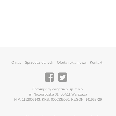
O nas
Sprzedaż danych
Oferta reklamowa
Kontakt
Copyright by coigdzie.pl sp. z o.o.
ul. Nowogrodzka 31, 00-511 Warszawa
NIP: 1182006143, KRS: 0000335060, REGON: 141962729