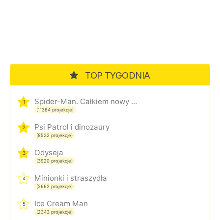
TOP TYGODNIA
Spider-Man. Całkiem nowy dzień
1
(11384 projekcje)
Psi Patrol i dinozaury
2
(8522 projekcje)
Odyseja
3
(3920 projekcje)
Minionki i straszydła
4
(2662 projekcje)
Ice Cream Man
5
(2343 projekcje)