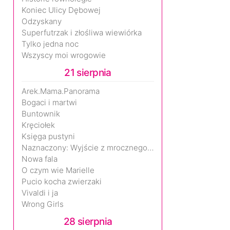
Koniec Ulicy Dębowej
Odzyskany
Superfutrzak i złośliwa wiewiórka
Tylko jedna noc
Wszyscy moi wrogowie
21 sierpnia
Arek.Mama.Panorama
Bogaci i martwi
Buntownik
Kręciołek
Księga pustyni
Naznaczony: Wyjście z mrocznego wymiaru
Nowa fala
O czym wie Marielle
Pucio kocha zwierzaki
Vivaldi i ja
Wrong Girls
28 sierpnia