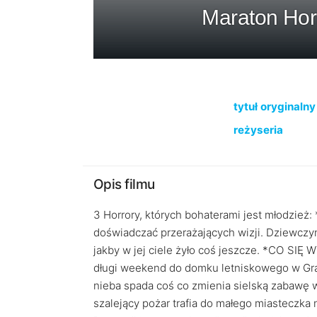
Maraton Ho
tytuł oryginalny
reżyseria
Opis filmu
3 Horrory, których bohaterami jest młodzi
doświadczać przerażających wizji. Dziewczyn
jakby w jej ciele żyło coś jeszcze. *CO SI
długi weekend do domku letniskowego w Gra
nieba spada coś co zmienia sielską zabawę
szalejący pożar trafia do małego miasteczka 