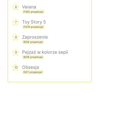
Vaiana
6
(1165 projekcje)
Toy Story 5
7
(1074 projekcje)
Zaproszenie
8
(656 projekcje)
Pejzaż w kolorze sepii
9
(608 projekcje)
Obsesja
10
(501 projekcje)