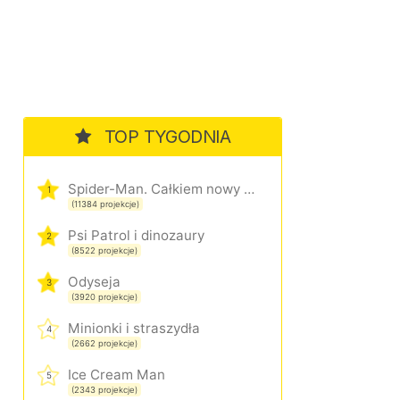
TOP TYGODNIA
Spider-Man. Całkiem nowy dzień
1
(11384 projekcje)
Psi Patrol i dinozaury
2
(8522 projekcje)
Odyseja
3
(3920 projekcje)
Minionki i straszydła
4
(2662 projekcje)
Ice Cream Man
5
(2343 projekcje)