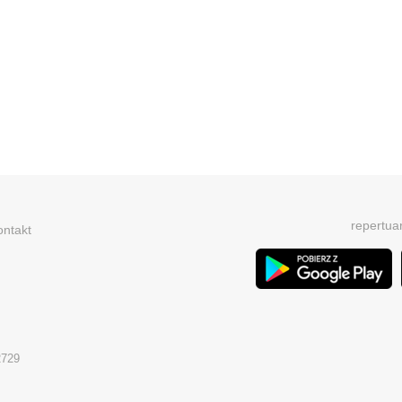
repertua
ontakt
2729