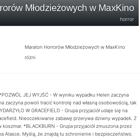
rrorów Młodzieżowych w MaxKino
horror
Maraton Horrorów Młodzieżowych w MaxKino
różni
eż: *POZWÓL JEJ WYJŚĆ - W wyniku wypadku Helen zaczyna
a zaczyna powoli tracić kontrolę nad własną osobowością, tak
Ę WYDARZYŁO W GRACEFIELD - Grupa przyjaciół udaje się na
cefield. Nieoczekiwanie zabawę przerywa dziwny wypadek. Z
 w koszmar. *BLACKBURN - Grupa przyjaciół zmuszona przez
na Alasce. Myślą, że znajdą tu schronienie i bezpieczeństwo.