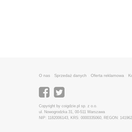
O nas
Sprzedaż danych
Oferta reklamowa
K
Copyright by coigdzie.pl sp. z o.o.
ul. Nowogrodzka 31, 00-511 Warszawa
NIP: 1182006143, KRS: 0000335060, REGON: 14196