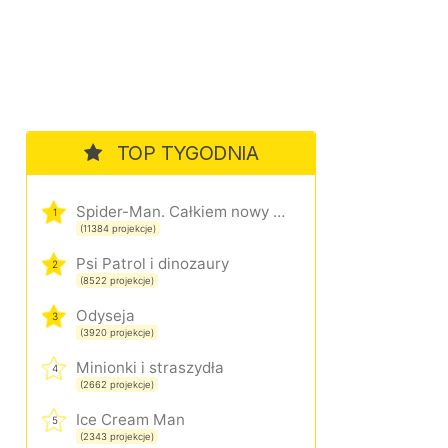
TOP TYGODNIA
Spider-Man. Całkiem nowy dzień
1
(11384 projekcje)
Psi Patrol i dinozaury
2
(8522 projekcje)
Odyseja
3
(3920 projekcje)
Minionki i straszydła
4
(2662 projekcje)
Ice Cream Man
5
(2343 projekcje)