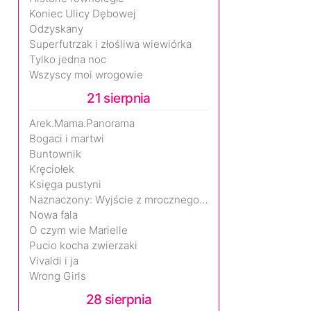
Koniec Ulicy Dębowej
Odzyskany
Superfutrzak i złośliwa wiewiórka
Tylko jedna noc
Wszyscy moi wrogowie
21 sierpnia
Arek.Mama.Panorama
Bogaci i martwi
Buntownik
Kręciołek
Księga pustyni
Naznaczony: Wyjście z mrocznego wymiaru
Nowa fala
O czym wie Marielle
Pucio kocha zwierzaki
Vivaldi i ja
Wrong Girls
28 sierpnia