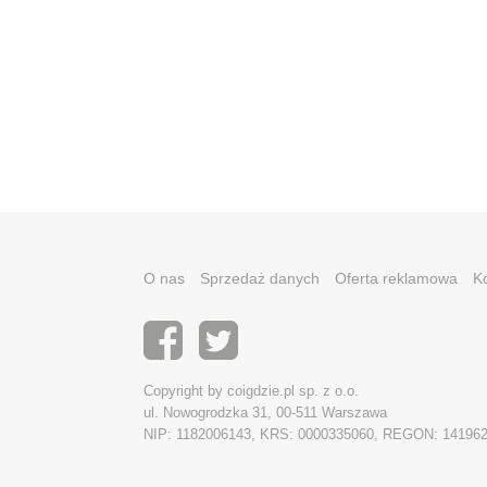
O nas
Sprzedaż danych
Oferta reklamowa
K
Copyright by coigdzie.pl sp. z o.o.
ul. Nowogrodzka 31, 00-511 Warszawa
NIP: 1182006143, KRS: 0000335060, REGON: 14196