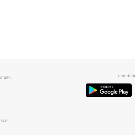
repertua
ontakt
2729