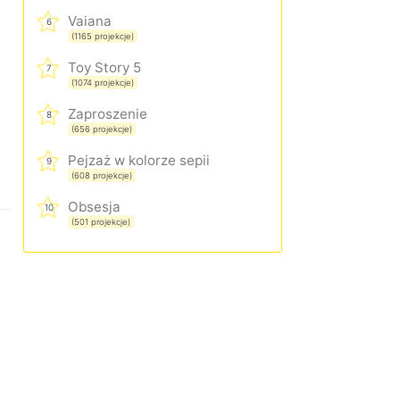
Vaiana
6
(1165 projekcje)
Toy Story 5
7
(1074 projekcje)
Zaproszenie
8
(656 projekcje)
Pejzaż w kolorze sepii
9
(608 projekcje)
Obsesja
10
(501 projekcje)