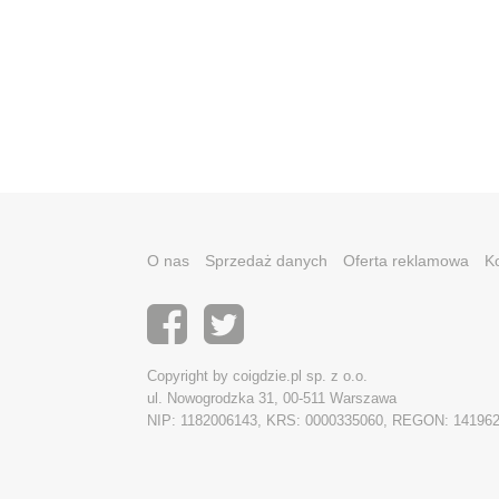
O nas
Sprzedaż danych
Oferta reklamowa
K
Copyright by coigdzie.pl sp. z o.o.
ul. Nowogrodzka 31, 00-511 Warszawa
NIP: 1182006143, KRS: 0000335060, REGON: 14196