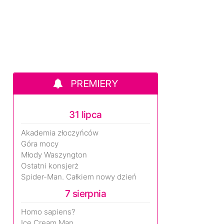
PREMIERY
31 lipca
Akademia złoczyńców
Góra mocy
Młody Waszyngton
Ostatni konsjerż
Spider-Man. Całkiem nowy dzień
7 sierpnia
Homo sapiens?
Ice Cream Man