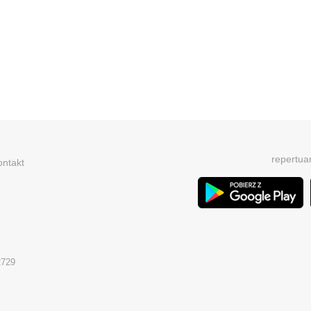
repertua
ontakt
2729