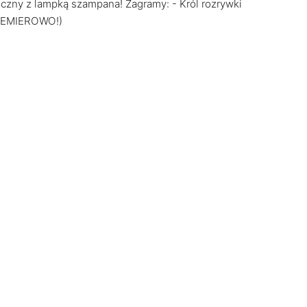
zny z lampką szampana! Zagramy: - Król rozrywki
REMIEROWO!)