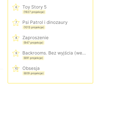
Toy Story 5
6
(1927 projekcje)
Psi Patrol i dinozaury
7
(1013 projekcje)
Zaproszenie
8
(947 projekcje)
Backrooms. Bez wyjścia (wersja rozszerzona)
9
(691 projekcje)
Obsesja
10
(609 projekcje)