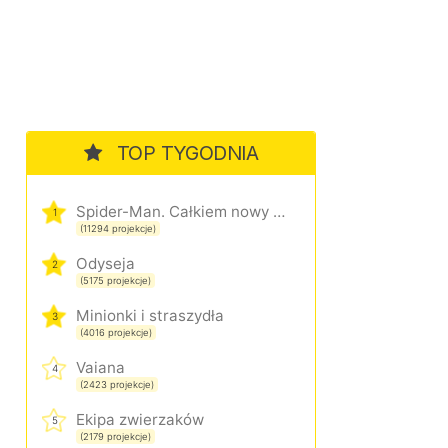
TOP TYGODNIA
Spider-Man. Całkiem nowy dzień
1
(11294 projekcje)
Odyseja
2
(5175 projekcje)
Minionki i straszydła
3
(4016 projekcje)
Vaiana
4
(2423 projekcje)
Ekipa zwierzaków
5
(2179 projekcje)