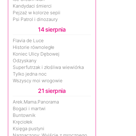
Kandydaci śmierci
Pejzaż w kolorze sepii
Psi Patrol i dinozaury
14 sierpnia
Flavia de Luce
Historie równoległe
Koniec Ulicy Dębowej
Odzyskany
Superfutrzak i złośliwa wiewiórka
Tylko jedna noc
Wszyscy moi wrogowie
21 sierpnia
Arek.Mama.Panorama
Bogaci i martwi
Buntownik
Kręciołek
Księga pustyni
Naznaczony: Wyjście z mrocznego wymiaru