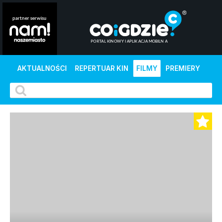
AKTUALNOŚCI
REPERTUAR KIN
FILMY
PREMIERY