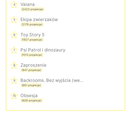
Vaiana
4
(2423 projekcje)
Ekipa zwierzaków
5
(2179 projekcje)
Toy Story 5
6
(1927 projekcje)
Psi Patrol i dinozaury
7
(1013 projekcje)
Zaproszenie
8
(947 projekcje)
Backrooms. Bez wyjścia (wersja rozszerzona)
9
(691 projekcje)
Obsesja
10
(609 projekcje)