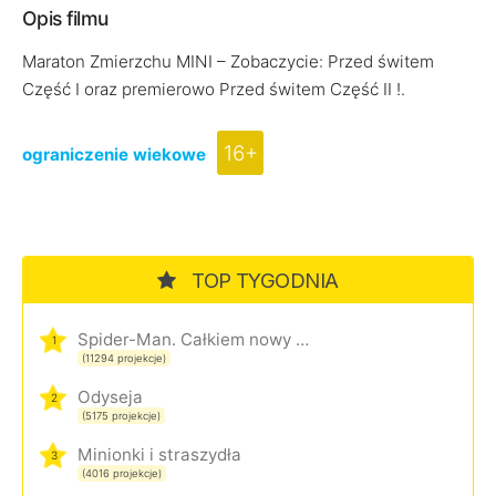
Opis filmu
Maraton Zmierzchu MINI – Zobaczycie: Przed świtem
Część I oraz premierowo Przed świtem Część II !.
16+
ograniczenie wiekowe
TOP TYGODNIA
Spider-Man. Całkiem nowy dzień
1
(11294 projekcje)
Odyseja
2
(5175 projekcje)
Minionki i straszydła
3
(4016 projekcje)