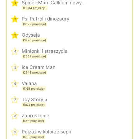
Spider-Man. Całkiem nowy dzień
1
(11384 projekcje)
Psi Patrol i dinozaury
2
(8522 projekcje)
Odyseja
3
(3920 projekcje)
Minionki i straszydła
4
(2662 projekcje)
Ice Cream Man
5
(2343 projekcje)
Vaiana
6
(1165 projekcje)
Toy Story 5
7
(1074 projekcje)
Zaproszenie
8
(656 projekcje)
Pejzaż w kolorze sepii
9
(608 projekcje)