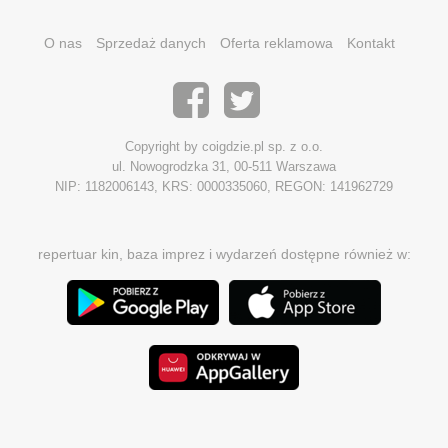
O nas
Sprzedaż danych
Oferta reklamowa
Kontakt
Copyright by coigdzie.pl sp. z o.o.
ul. Nowogrodzka 31, 00-511 Warszawa
NIP: 1182006143, KRS: 0000335060, REGON: 141962729
repertuar kin, baza imprez i wydarzeń dostępne również w: