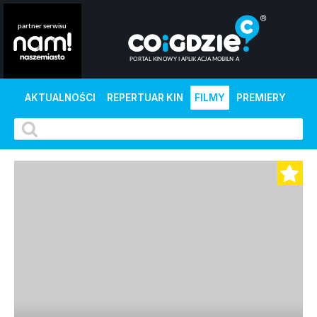
AKTUALNOŚCI
REPERTUAR KIN
FILMY
PREMIERY