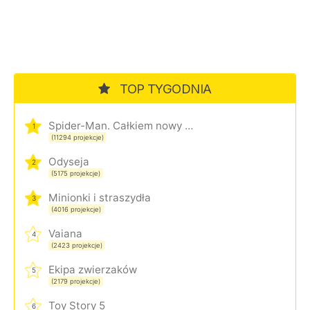
TOP TYGODNIA
Spider-Man. Całkiem nowy dzień
1
(11294 projekcje)
Odyseja
2
(5175 projekcje)
Minionki i straszydła
3
(4016 projekcje)
Vaiana
4
(2423 projekcje)
Ekipa zwierzaków
5
(2179 projekcje)
Toy Story 5
6