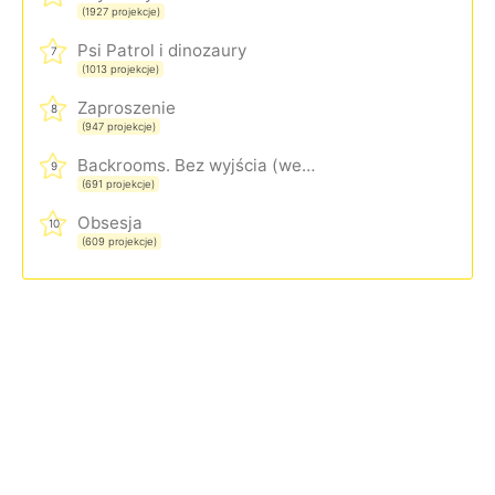
(1927 projekcje)
Psi Patrol i dinozaury
7
(1013 projekcje)
Zaproszenie
8
(947 projekcje)
Backrooms. Bez wyjścia (wersja rozszerzona)
9
(691 projekcje)
Obsesja
10
(609 projekcje)