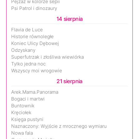
Pejzaż w kolorze sepii
Psi Patrol i dinozaury
14 sierpnia
Flavia de Luce
Historie równoległe
Koniec Ulicy Dębowej
Odzyskany
Superfutrzak i złośliwa wiewiórka
Tylko jedna noc
Wszyscy moi wrogowie
21 sierpnia
Arek.Mama.Panorama
Bogaci i martwi
Buntownik
Kręciołek
Księga pustyni
Naznaczony: Wyjście z mrocznego wymiaru
Nowa fala