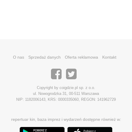
O nas
Sprzedaż danych
Oferta reklamowa
Kontakt
Copyright by coigdzie.pl sp. z o.o.
ul. Nowogrodzka 31, 00-511 Warszawa
NIP: 1182006143, KRS: 0000335060, REGON: 141962729
repertuar kin, baza imprez i wydarzeń dostępne również w: