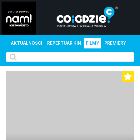
AKTUALNOŚCI
REPERTUAR KIN
FILMY
PREMIERY