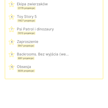
Ekipa zwierzaków
5
(2179 projekcje)
Toy Story 5
6
(1927 projekcje)
Psi Patrol i dinozaury
7
(1013 projekcje)
Zaproszenie
8
(947 projekcje)
Backrooms. Bez wyjścia (wersja rozszerzona)
9
(691 projekcje)
Obsesja
10
(609 projekcje)