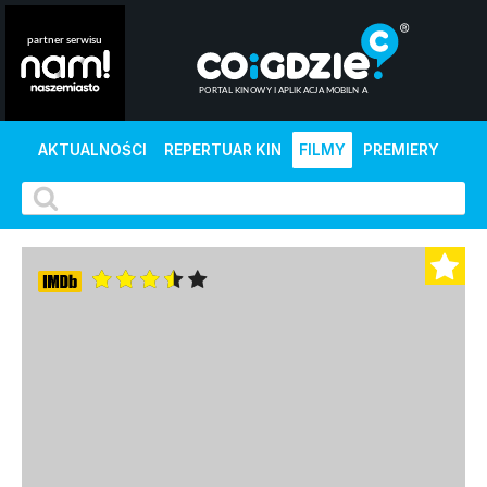
AKTUALNOŚCI
REPERTUAR KIN
FILMY
PREMIERY