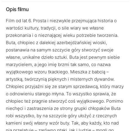
Opis filmu
Film od lat 6. Prosta i niezwykle przejmująca historia o
wartości kultury, tradycji, o sile wiary we własne
przekonania i o nieznającej wieku potrzebie tworzenia.
Buta, chłopiec z dalekiej azerbejdżańskiej wioski,
postanawia na samym szczycie góry stworzyć swoje
własne, unikalne dzieło sztuki. Buta jest pewnym siebie
marzycielem, a jego imię brzmi tak samo, co nazwa
wyjątkowego wzoru tkackiego. Mieszka z babcią –
artystką, twórczynią pięknych i misternych dywanów.
Chłopiec przyjaźni się ze starym sprzedawcą, który marzy
o odnowieniu starego młyna. To wszystko sprawia, że
chłopiec też pragnie stworzyć coś wyjątkowego. Pomimo
niechęci i zastraszenia ze strony grupki chłopaków Buta
robi wszystko, by na szczycie góry ułożyć z rzecznych
kamieni swój własny wzór buty. Tak, aby każdy, kto nad
nią przelatuje – zarówno ptaki, jak i ludzie – mogli go