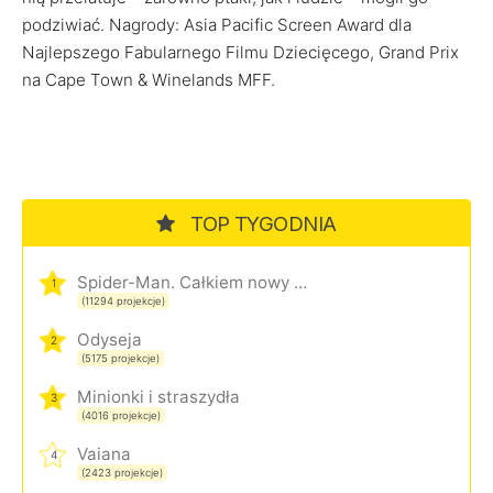
podziwiać. Nagrody: Asia Pacific Screen Award dla
Najlepszego Fabularnego Filmu Dziecięcego, Grand Prix
na Cape Town & Winelands MFF.
TOP TYGODNIA
Spider-Man. Całkiem nowy dzień
1
(11294 projekcje)
Odyseja
2
(5175 projekcje)
Minionki i straszydła
3
(4016 projekcje)
Vaiana
4
(2423 projekcje)