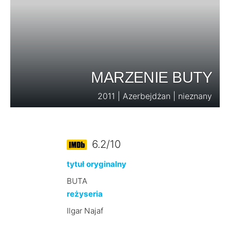
MARZENIE BUTY
2011 | Azerbejdżan | nieznany
6.2/10
tytuł oryginalny
BUTA
reżyseria
Ilgar Najaf