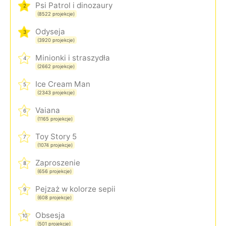
Psi Patrol i dinozaury
2
(8522 projekcje)
Odyseja
3
(3920 projekcje)
Minionki i straszydła
4
(2662 projekcje)
Ice Cream Man
5
(2343 projekcje)
Vaiana
6
(1165 projekcje)
Toy Story 5
7
(1074 projekcje)
Zaproszenie
8
(656 projekcje)
Pejzaż w kolorze sepii
9
(608 projekcje)
Obsesja
10
(501 projekcje)