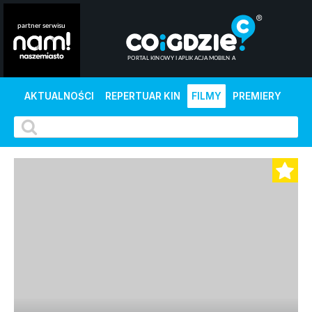
AKTUALNOŚCI
REPERTUAR KIN
FILMY
PREMIERY