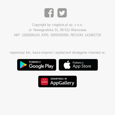
Copyright by coigdzie.pl sp. z o.o.
ul. Nowogrodzka 31, 00-511 Warszawa
NIP: 1182006143, KRS: 0000335060, REGON: 141962729
repertuar kin, baza imprez i wydarzeń dostępne również w: