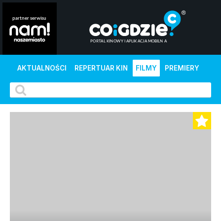
AKTUALNOŚCI
REPERTUAR KIN
FILMY
PREMIERY