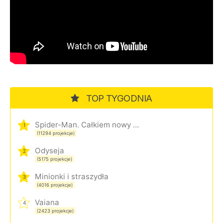
TOP TYGODNIA
Spider-Man. Całkiem nowy dzień
1
(11294 projekcje)
Odyseja
2
(5175 projekcje)
Minionki i straszydła
3
(4016 projekcje)
Vaiana
4
(2423 projekcje)