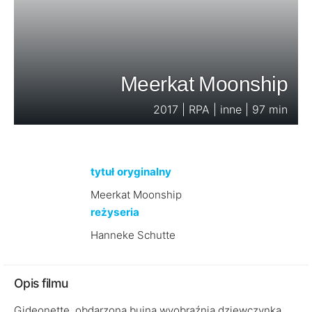
Meerkat Moonship
2017 | RPA | inne | 97 min
tytuł oryginalny
Meerkat Moonship
reżyseria
Hanneke Schutte
Opis filmu
Gideonette, obdarzona bujną wyobraźnią dziewczynka,