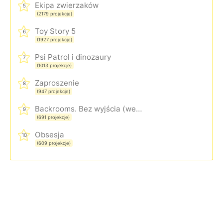
Ekipa zwierzaków
5
(2179 projekcje)
Toy Story 5
6
(1927 projekcje)
Psi Patrol i dinozaury
7
(1013 projekcje)
Zaproszenie
8
(947 projekcje)
Backrooms. Bez wyjścia (wersja rozszerzona)
9
(691 projekcje)
Obsesja
10
(609 projekcje)