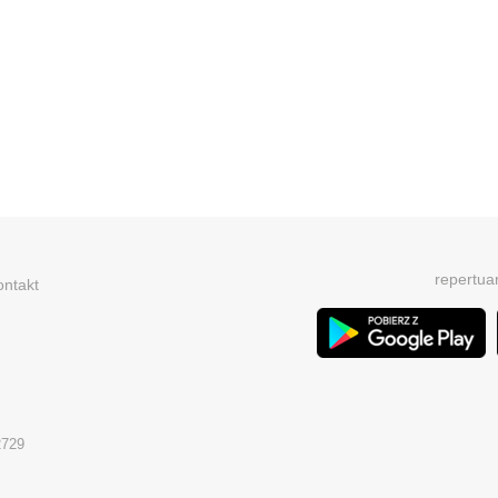
repertua
ontakt
2729