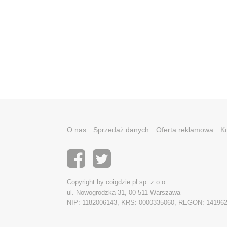
O nas
Sprzedaż danych
Oferta reklamowa
K
Copyright by coigdzie.pl sp. z o.o.
ul. Nowogrodzka 31, 00-511 Warszawa
NIP: 1182006143, KRS: 0000335060, REGON: 14196