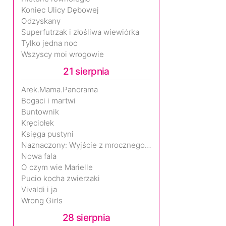
Koniec Ulicy Dębowej
Odzyskany
Superfutrzak i złośliwa wiewiórka
Tylko jedna noc
Wszyscy moi wrogowie
21 sierpnia
Arek.Mama.Panorama
Bogaci i martwi
Buntownik
Kręciołek
Księga pustyni
Naznaczony: Wyjście z mrocznego wymiaru
Nowa fala
O czym wie Marielle
Pucio kocha zwierzaki
Vivaldi i ja
Wrong Girls
28 sierpnia