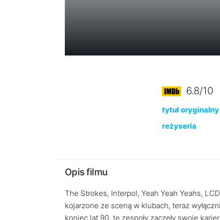
6.8/10
tytuł oryginalny
reżyseria
Opis filmu
The Strokes, Interpol, Yeah Yeah Yeahs, LC
kojarzone ze sceną w klubach, teraz wyłączn
koniec lat 90. te zespoły zaczęły swoje karie