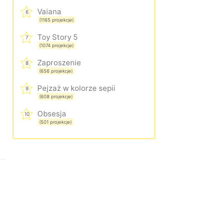
Vaiana
6
(1165 projekcje)
Toy Story 5
7
(1074 projekcje)
Zaproszenie
8
(656 projekcje)
Pejzaż w kolorze sepii
9
(608 projekcje)
Obsesja
10
(501 projekcje)