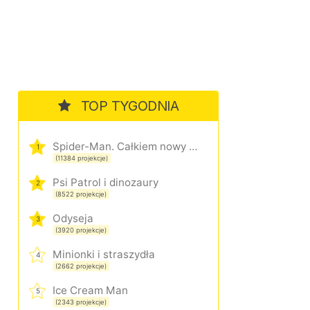
TOP TYGODNIA
Spider-Man. Całkiem nowy dzień
1
(11384 projekcje)
Psi Patrol i dinozaury
2
(8522 projekcje)
Odyseja
3
(3920 projekcje)
Minionki i straszydła
4
(2662 projekcje)
Ice Cream Man
5
(2343 projekcje)