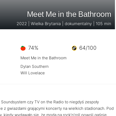
Meet Me in the Bathroom
2022 | Wielka Brytania | dokumentalny | 105 min
74%
64/100
Meet Me in the Bathroom
Dylan Southern
Will Lovelace
D Soundsystem czy TV on the Radio to niegdyś zespoły
ie z gwiazdami grającymi koncerty na wielkich stadionach. Pod
ry, kiedy wydawało się, że moda na rock’n’roll powoli gaśnie.