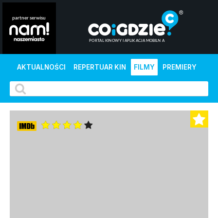
AKTUALNOŚCI
REPERTUAR KIN
FILMY
PREMIERY