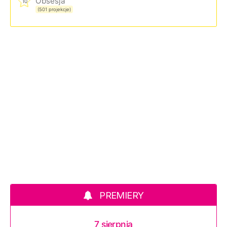
Obsesja
10
(501 projekcje)
PREMIERY
7 sierpnia