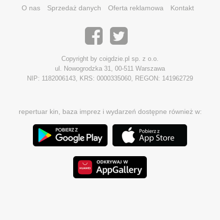
O nas
Sprzedaż danych
Oferta reklamowa
Kontakt
Copyright by coigdzie.pl sp. z o.o.
ul. Nowogrodzka 31, 00-511 Warszawa
NIP: 1182006143, KRS: 0000335060, REGON: 141962729
repertuar kin, baza imprez i wydarzeń dostępne również w: