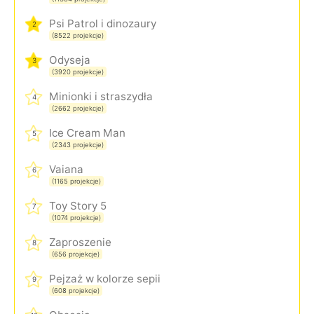
Psi Patrol i dinozaury
2
(8522 projekcje)
Odyseja
3
(3920 projekcje)
Minionki i straszydła
4
(2662 projekcje)
Ice Cream Man
5
(2343 projekcje)
Vaiana
6
(1165 projekcje)
Toy Story 5
7
(1074 projekcje)
Zaproszenie
8
(656 projekcje)
Pejzaż w kolorze sepii
9
(608 projekcje)