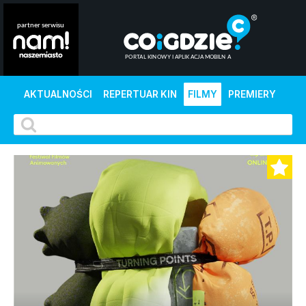
AKTUALNOŚCI
REPERTUAR KIN
FILMY
PREMIERY