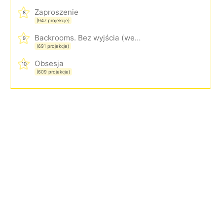
Zaproszenie
8
(947 projekcje)
Backrooms. Bez wyjścia (wersja rozszerzona)
9
(691 projekcje)
Obsesja
10
(609 projekcje)