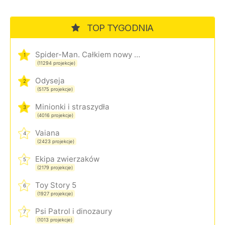
TOP TYGODNIA
Spider-Man. Całkiem nowy dzień
1
(11294 projekcje)
Odyseja
2
(5175 projekcje)
Minionki i straszydła
3
(4016 projekcje)
Vaiana
4
(2423 projekcje)
Ekipa zwierzaków
5
(2179 projekcje)
Toy Story 5
6
(1927 projekcje)
Psi Patrol i dinozaury
7
(1013 projekcje)