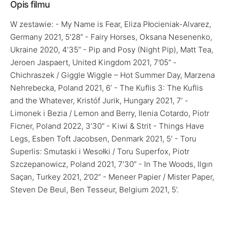
Opis filmu
W zestawie: - My Name is Fear, Eliza Płocieniak-Alvarez,
Germany 2021, 5’28” - Fairy Horses, Oksana Nesenenko,
Ukraine 2020, 4’35” - Pip and Posy (Night Pip), Matt Tea,
Jeroen Jaspaert, United Kingdom 2021, 7’05” -
Chichraszek / Giggle Wiggle – Hot Summer Day, Marzena
Nehrebecka, Poland 2021, 6’ - The Kuflis 3: The Kuflis
and the Whatever, Kristóf Jurik, Hungary 2021, 7’ -
Limonek i Bezia / Lemon and Berry, Ilenia Cotardo, Piotr
Ficner, Poland 2022, 3’30” - Kiwi & Strit - Things Have
Legs, Esben Toft Jacobsen, Denmark 2021, 5’ - Toru
Superlis: Smutaski i Wesołki / Toru Superfox, Piotr
Szczepanowicz, Poland 2021, 7’30” - In The Woods, Ilgın
Saçan, Turkey 2021, 2’02” - Meneer Papier / Mister Paper,
Steven De Beul, Ben Tesseur, Belgium 2021, 5’.