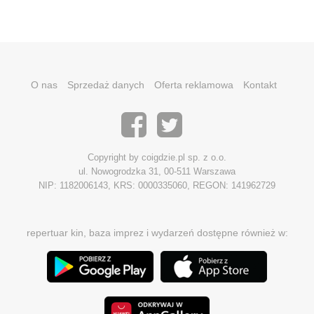
O nas
Sprzedaż danych
Oferta reklamowa
Kontakt
Copyright by coigdzie.pl sp. z o.o.
ul. Nowogrodzka 31, 00-511 Warszawa
NIP: 1182006143, KRS: 0000335060, REGON: 141962729
repertuar kin, baza imprez i wydarzeń dostępne również w: