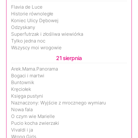
Flavia de Luce
Historie równoległe
Koniec Ulicy Dębowej
Odzyskany
Superfutrzak i złośliwa wiewiórka
Tylko jedna noc
Wszyscy moi wrogowie
21 sierpnia
Arek.Mama.Panorama
Bogaci i martwi
Buntownik
Kręciołek
Księga pustyni
Naznaczony: Wyjście z mrocznego wymiaru
Nowa fala
O czym wie Marielle
Pucio kocha zwierzaki
Vivaldi i ja
Wrong Girls