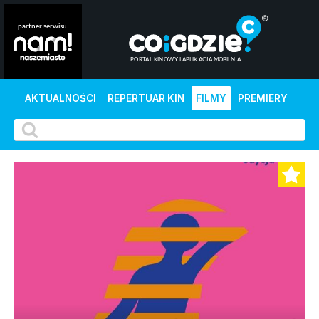
AKTUALNOŚCI
REPERTUAR KIN
FILMY
PREMIERY