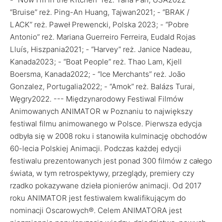
“Bruise” reż. Ping-An Huang, Tajwan2021; - “BRAK /
LACK” reż. Paweł Prewencki, Polska 2023; - “Pobre
Antonio” reż. Mariana Guerreiro Ferreira, Eudald Rojas
Lluís, Hiszpania2021; - “Harvey” reż. Janice Nadeau,
Kanada2023; - “Boat People” reż. Thao Lam, Kjell
Boersma, Kanada2022; - “Ice Merchants” reż. João
Gonzalez, Portugalia2022; - “Amok” reż. Balázs Turai,
Węgry2022. --- Międzynarodowy Festiwal Filmów
Animowanych ANIMATOR w Poznaniu to największy
festiwal filmu animowanego w Polsce. Pierwsza edycja
odbyła się w 2008 roku i stanowiła kulminację obchodów
60-lecia Polskiej Animacji. Podczas każdej edycji
festiwalu prezentowanych jest ponad 300 filmów z całego
świata, w tym retrospektywy, przeglądy, premiery czy
rzadko pokazywane dzieła pionierów animacji. Od 2017
roku ANIMATOR jest festiwalem kwalifikującym do
nominacji Oscarowych®. Celem ANIMATORA jest