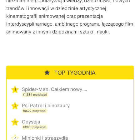
niezmiennie popularyzacja wiedzy, dziedzictwa, nowych
trendów i innowacji w dziedzinie artystycznej
kinematografii animowanej oraz prezentacja
interdyscyplinarnego, ambitnego programu łączącego film
animowany z innymi dziedzinami sztuki i nauki.
TOP TYGODNIA
Spider-Man. Całkiem nowy dzień
1
(11384 projekcje)
Psi Patrol i dinozaury
2
(8522 projekcje)
Odyseja
3
(3920 projekcje)
Minionki i straszydła
4