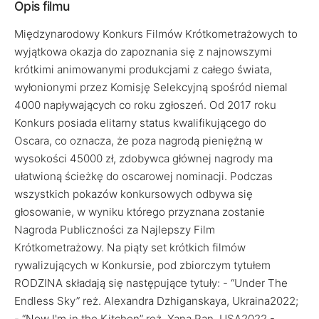
Opis filmu
Międzynarodowy Konkurs Filmów Krótkometrażowych to
wyjątkowa okazja do zapoznania się z najnowszymi
krótkimi animowanymi produkcjami z całego świata,
wyłonionymi przez Komisję Selekcyjną spośród niemal
4000 napływających co roku zgłoszeń. Od 2017 roku
Konkurs posiada elitarny status kwalifikującego do
Oscara, co oznacza, że poza nagrodą pieniężną w
wysokości 45000 zł, zdobywca głównej nagrody ma
ułatwioną ścieżkę do oscarowej nominacji. Podczas
wszystkich pokazów konkursowych odbywa się
głosowanie, w wyniku którego przyznana zostanie
Nagroda Publiczności za Najlepszy Film
Krótkometrażowy. Na piąty set krótkich filmów
rywalizujących w Konkursie, pod zbiorczym tytułem
RODZINA składają się następujące tytuły: - “Under The
Endless Sky” reż. Alexandra Dzhiganskaya, Ukraina2022;
- “Now I'm in the Kitchen” reż. Yana Pan, USA2022 -