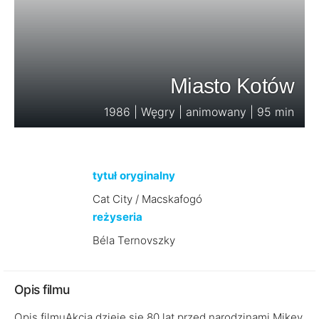
Miasto Kotów
1986 | Węgry | animowany | 95 min
tytuł oryginalny
Cat City / Macskafogó
reżyseria
Béla Ternovszky
Opis filmu
Opis filmuAkcja dzieje się 80 lat przed narodzinami Mikey