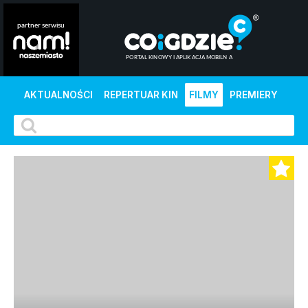
AKTUALNOŚCI
REPERTUAR KIN
FILMY
PREMIERY