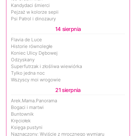
Kandydaci śmierci
Pejzaż w kolorze sepii
Psi Patrol i dinozaury
14 sierpnia
Flavia de Luce
Historie równoległe
Koniec Ulicy Dębowej
Odzyskany
Superfutrzak i złośliwa wiewiórka
Tylko jedna noc
Wszyscy moi wrogowie
21 sierpnia
Arek.Mama.Panorama
Bogaci i martwi
Buntownik
Kręciołek
Księga pustyni
Naznaczony: Wyjście z mrocznego wymiaru