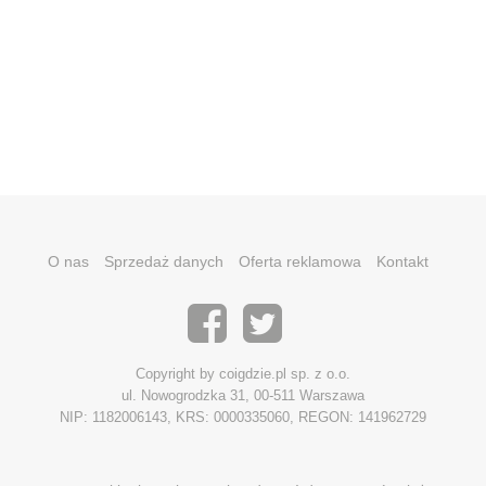
O nas
Sprzedaż danych
Oferta reklamowa
Kontakt
Copyright by coigdzie.pl sp. z o.o.
ul. Nowogrodzka 31, 00-511 Warszawa
NIP: 1182006143, KRS: 0000335060, REGON: 141962729