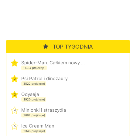
TOP TYGODNIA
Spider-Man. Całkiem nowy dzień
1
(11384 projekcje)
Psi Patrol i dinozaury
2
(8522 projekcje)
Odyseja
3
(3920 projekcje)
Minionki i straszydła
4
(2662 projekcje)
Ice Cream Man
5
(2343 projekcje)