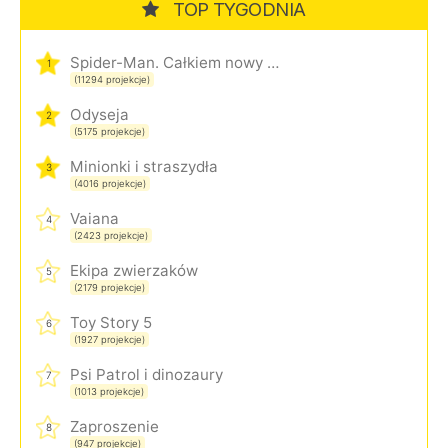
TOP TYGODNIA
Spider-Man. Całkiem nowy dzień
1
(11294 projekcje)
Odyseja
2
(5175 projekcje)
Minionki i straszydła
3
(4016 projekcje)
Vaiana
4
(2423 projekcje)
Ekipa zwierzaków
5
(2179 projekcje)
Toy Story 5
6
(1927 projekcje)
Psi Patrol i dinozaury
7
(1013 projekcje)
Zaproszenie
8
(947 projekcje)