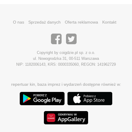
O nas
Sprzedaż danych
Oferta reklamowa
Kontakt
Copyright by coigdzie.pl sp. z o.o.
ul. Nowogrodzka 31, 00-511 Warszawa
NIP: 1182006143, KRS: 0000335060, REGON: 141962729
repertuar kin, baza imprez i wydarzeń dostępne również w: