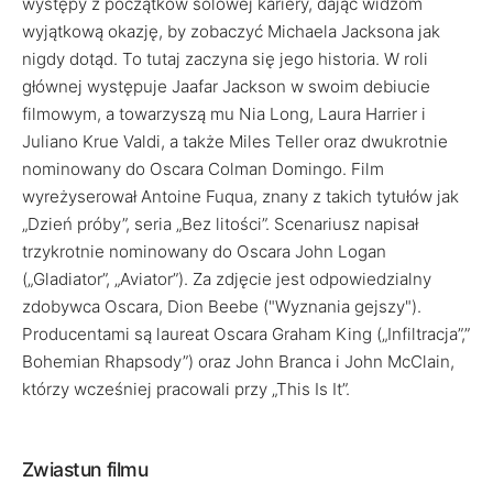
występy z początków solowej kariery, dając widzom
wyjątkową okazję, by zobaczyć Michaela Jacksona jak
nigdy dotąd. To tutaj zaczyna się jego historia. W roli
głównej występuje Jaafar Jackson w swoim debiucie
filmowym, a towarzyszą mu Nia Long, Laura Harrier i
Juliano Krue Valdi, a także Miles Teller oraz dwukrotnie
nominowany do Oscara Colman Domingo. Film
wyreżyserował Antoine Fuqua, znany z takich tytułów jak
„Dzień próby”, seria „Bez litości”. Scenariusz napisał
trzykrotnie nominowany do Oscara John Logan
(„Gladiator”, „Aviator”). Za zdjęcie jest odpowiedzialny
zdobywca Oscara, Dion Beebe ("Wyznania gejszy").
Producentami są laureat Oscara Graham King („Infiltracja”,”
Bohemian Rhapsody”) oraz John Branca i John McClain,
którzy wcześniej pracowali przy „This Is It”.
Zwiastun filmu