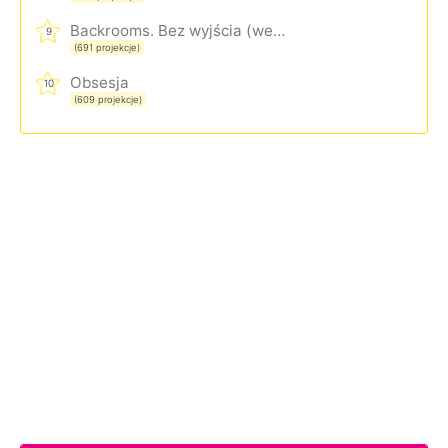
Backrooms. Bez wyjścia (wersja rozszerzona)
9
(691 projekcje)
Obsesja
10
(609 projekcje)