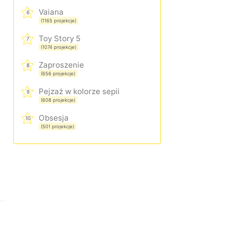
Vaiana
6
(1165 projekcje)
Toy Story 5
7
(1074 projekcje)
Zaproszenie
8
(656 projekcje)
Pejzaż w kolorze sepii
9
(608 projekcje)
Obsesja
10
(501 projekcje)