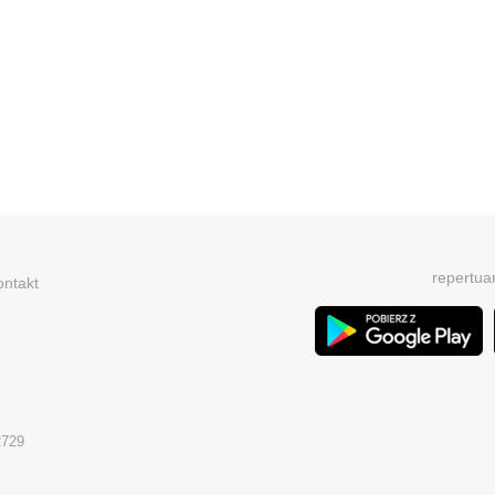
repertua
ontakt
2729