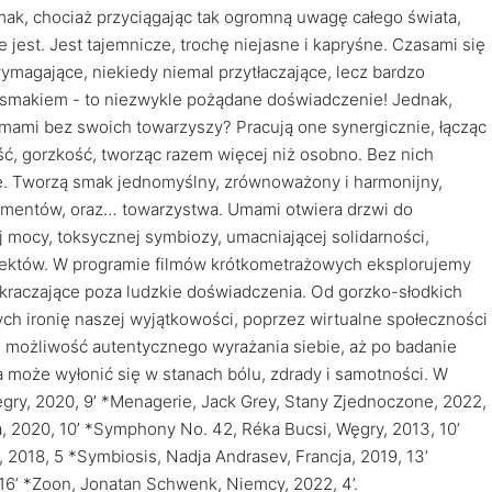
k, chociaż przyciągając tak ogromną uwagę całego świata,
 jest. Jest tajemnicze, trochę niejasne i kapryśne. Czasami się
ymagające, niekiedy niemal przytłaczające, lecz bardzo
m smakiem - to niezwykle pożądane doświadczenie! Jednak,
ami bez swoich towarzyszy? Pracują one synergicznie, łącząc
ć, gorzkość, tworząc razem więcej niż osobno. Bez nich
ie. Tworzą smak jednomyślny, zrównoważony i harmonijny,
ymentów, oraz… towarzystwa. Umami otwiera drzwi do
ej mocy, toksycznej symbiozy, umacniającej solidarności,
aspektów. W programie filmów krótkometrażowych eksplorujemy
ykraczające poza ludzkie doświadczenia. Od gorzko-słodkich
h ironię naszej wyjątkowości, poprzez wirtualne społeczności
i możliwość autentycznego wyrażania siebie, aż po badanie
a może wyłonić się w stanach bólu, zdrady i samotności. W
ęgry, 2020, 9’ *Menagerie, Jack Grey, Stany Zjednoczone, 2022,
a, 2020, 10’ *Symphony No. 42, Réka Bucsi, Węgry, 2013, 10’
, 2018, 5 *Symbiosis, Nadja Andrasev, Francja, 2019, 13’
, 16’ *Zoon, Jonatan Schwenk, Niemcy, 2022, 4’.