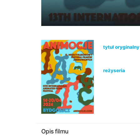
tytuł oryginalny
reżyseria
Opis filmu