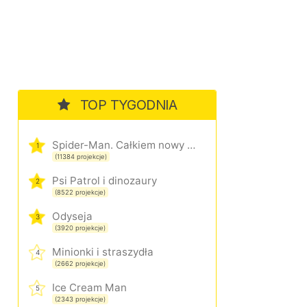
TOP TYGODNIA
Spider-Man. Całkiem nowy dzień
1
(11384 projekcje)
Psi Patrol i dinozaury
2
(8522 projekcje)
Odyseja
3
(3920 projekcje)
Minionki i straszydła
4
(2662 projekcje)
Ice Cream Man
5
(2343 projekcje)