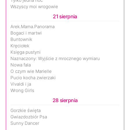
Tylko jedna noc
Wszyscy moi wrogowie
21 sierpnia
Arek.Mama.Panorama
Bogaci i martwi
Buntownik
Kręciołek
Księga pustyni
Naznaczony: Wyjście z mrocznego wymiaru
Nowa fala
O czym wie Marielle
Pucio kocha zwierzaki
Vivaldi i ja
Wrong Girls
28 sierpnia
Gorzkie święta
Gwiazdozbiór Psa
Sunny Dancer