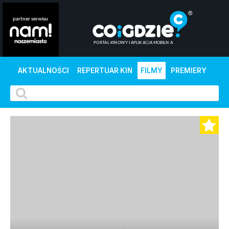
AKTUALNOŚCI
REPERTUAR KIN
FILMY
PREMIERY