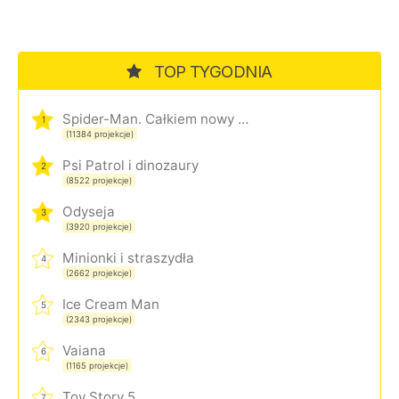
TOP TYGODNIA
Spider-Man. Całkiem nowy dzień
1
(11384 projekcje)
Psi Patrol i dinozaury
2
(8522 projekcje)
Odyseja
3
(3920 projekcje)
Minionki i straszydła
4
(2662 projekcje)
Ice Cream Man
5
(2343 projekcje)
Vaiana
6
(1165 projekcje)
Toy Story 5
7