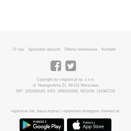
O nas
Sprzedaż danych
Oferta reklamowa
Kontakt
Copyright by coigdzie.pl sp. z o.o.
ul. Nowogrodzka 31, 00-511 Warszawa
NIP: 1182006143, KRS: 0000335060, REGON: 141962729
repertuar kin, baza imprez i wydarzeń dostępne również w: