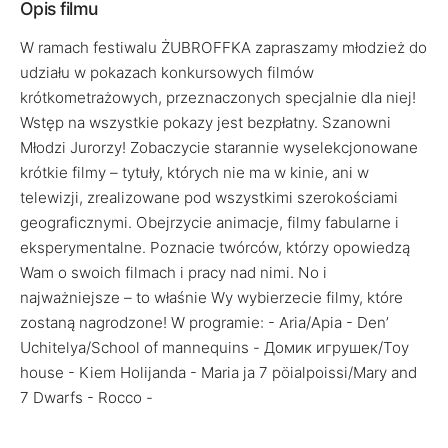
Opis filmu
W ramach festiwalu ŻUBROFFKA zapraszamy młodzież do
udziału w pokazach konkursowych filmów
krótkometrażowych, przeznaczonych specjalnie dla niej!
Wstęp na wszystkie pokazy jest bezpłatny. Szanowni
Młodzi Jurorzy! Zobaczycie starannie wyselekcjonowane
krótkie filmy – tytuły, których nie ma w kinie, ani w
telewizji, zrealizowane pod wszystkimi szerokościami
geograficznymi. Obejrzycie animacje, filmy fabularne i
eksperymentalne. Poznacie twórców, którzy opowiedzą
Wam o swoich filmach i pracy nad nimi. No i
najważniejsze – to właśnie Wy wybierzecie filmy, które
zostaną nagrodzone! W programie: - Aria/Apia - Den’
Uchitelya/School of mannequins - Домик игрушек/Toy
house - Kiem Holijanda - Maria ja 7 pöialpoissi/Mary and
7 Dwarfs - Rocco -