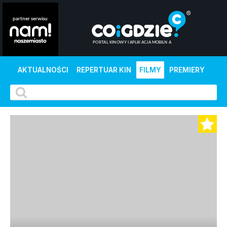
AKTUALNOŚCI
REPERTUAR KIN
FILMY
PREMIERY