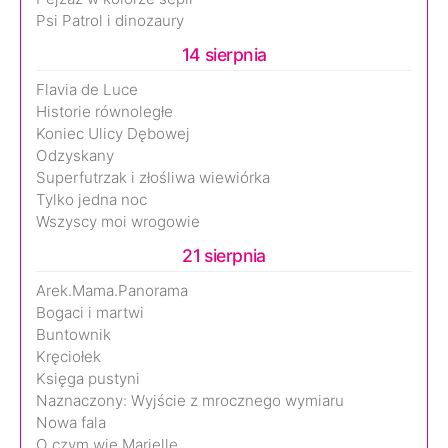
Psi Patrol i dinozaury
14 sierpnia
Flavia de Luce
Historie równoległe
Koniec Ulicy Dębowej
Odzyskany
Superfutrzak i złośliwa wiewiórka
Tylko jedna noc
Wszyscy moi wrogowie
21 sierpnia
Arek.Mama.Panorama
Bogaci i martwi
Buntownik
Kręciołek
Księga pustyni
Naznaczony: Wyjście z mrocznego wymiaru
Nowa fala
O czym wie Marielle