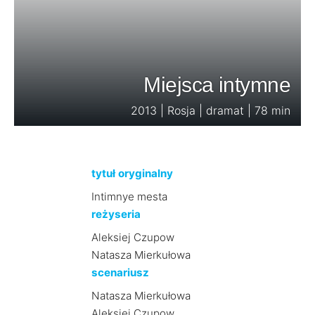
Miejsca intymne
2013 | Rosja | dramat | 78 min
tytuł oryginalny
Intimnye mesta
reżyseria
Aleksiej Czupow
Natasza Mierkułowa
scenariusz
Natasza Mierkułowa
Aleksiej Czupow