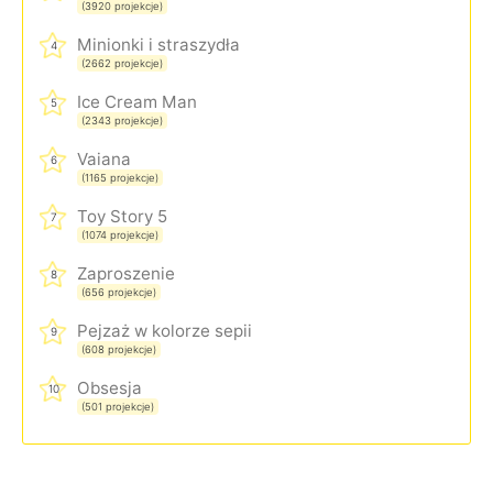
(3920 projekcje)
Minionki i straszydła
4
(2662 projekcje)
Ice Cream Man
5
(2343 projekcje)
Vaiana
6
(1165 projekcje)
Toy Story 5
7
(1074 projekcje)
Zaproszenie
8
(656 projekcje)
Pejzaż w kolorze sepii
9
(608 projekcje)
Obsesja
10
(501 projekcje)