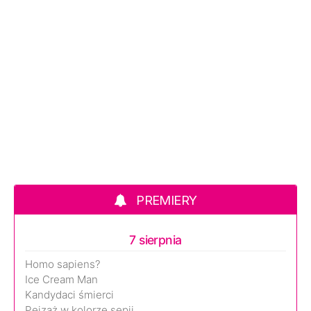
PREMIERY
7 sierpnia
Homo sapiens?
Ice Cream Man
Kandydaci śmierci
Pejzaż w kolorze sepii