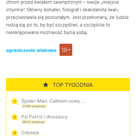
chroni przed światem zewnętrznym – swoje „miejsce
intymne”. Główny bohater, fotograf i skandalista Iwan,
przeciwstawia się pozostałym. Jest przekonany, że ludzie
rodzą się po to, by być szczęśliwi, a szczęście to
nieskrępowana możliwość bycia sobą.
18+
ograniczenie wiekowe
TOP TYGODNIA
Spider-Man. Całkiem nowy dzień
1
(11384 projekcje)
Psi Patrol i dinozaury
2
(8522 projekcje)
Odyseja
3