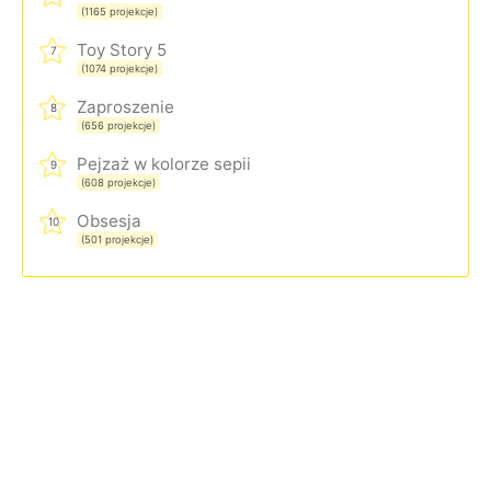
(1165 projekcje)
Toy Story 5
7
(1074 projekcje)
Zaproszenie
8
(656 projekcje)
Pejzaż w kolorze sepii
9
(608 projekcje)
Obsesja
10
(501 projekcje)