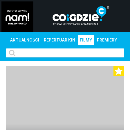
AKTUALNOŚCI
REPERTUAR KIN
FILMY
PREMIERY