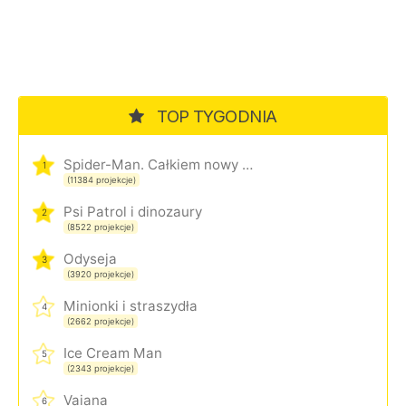
TOP TYGODNIA
Spider-Man. Całkiem nowy dzień
1
(11384 projekcje)
Psi Patrol i dinozaury
2
(8522 projekcje)
Odyseja
3
(3920 projekcje)
Minionki i straszydła
4
(2662 projekcje)
Ice Cream Man
5
(2343 projekcje)
Vaiana
6