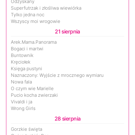
Odzyskany
Superfutrzak i złośliwa wiewiórka
Tylko jedna noc
Wszyscy moi wrogowie
21 sierpnia
Arek.Mama.Panorama
Bogaci i martwi
Buntownik
Kręciołek
Księga pustyni
Naznaczony: Wyjście z mrocznego wymiaru
Nowa fala
O czym wie Marielle
Pucio kocha zwierzaki
Vivaldi i ja
Wrong Girls
28 sierpnia
Gorzkie święta