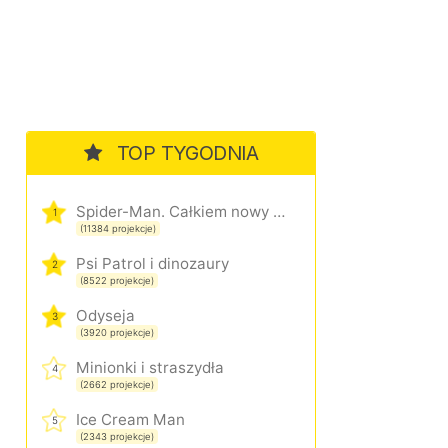
TOP TYGODNIA
Spider-Man. Całkiem nowy dzień
1
(11384 projekcje)
Psi Patrol i dinozaury
2
(8522 projekcje)
Odyseja
3
(3920 projekcje)
Minionki i straszydła
4
(2662 projekcje)
Ice Cream Man
5
(2343 projekcje)