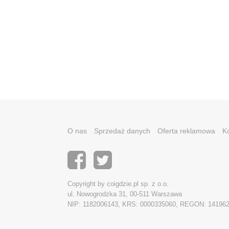
O nas
Sprzedaż danych
Oferta reklamowa
K
Copyright by coigdzie.pl sp. z o.o.
ul. Nowogrodzka 31, 00-511 Warszawa
NIP: 1182006143, KRS: 0000335060, REGON: 14196