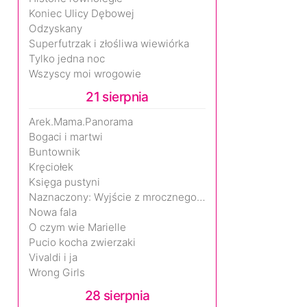
Koniec Ulicy Dębowej
Odzyskany
Superfutrzak i złośliwa wiewiórka
Tylko jedna noc
Wszyscy moi wrogowie
21 sierpnia
Arek.Mama.Panorama
Bogaci i martwi
Buntownik
Kręciołek
Księga pustyni
Naznaczony: Wyjście z mrocznego wymiaru
Nowa fala
O czym wie Marielle
Pucio kocha zwierzaki
Vivaldi i ja
Wrong Girls
28 sierpnia