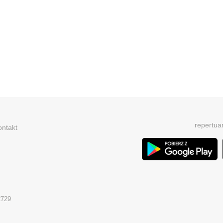
repertua
ontakt
2729