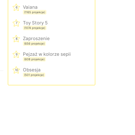
Vaiana
6
(1165 projekcje)
Toy Story 5
7
(1074 projekcje)
Zaproszenie
8
(656 projekcje)
Pejzaż w kolorze sepii
9
(608 projekcje)
Obsesja
10
(501 projekcje)