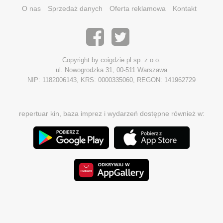
O nas
Sprzedaż danych
Oferta reklamowa
Kontakt
Copyright by coigdzie.pl sp. z o.o.
ul. Nowogrodzka 31, 00-511 Warszawa
NIP: 1182006143, KRS: 0000335060, REGON: 141962729
repertuar kin, baza imprez i wydarzeń dostępne również w: