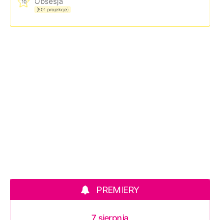
Obsesja
10
(501 projekcje)
PREMIERY
7 sierpnia