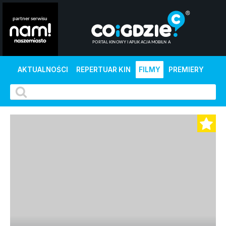
AKTUALNOŚCI
REPERTUAR KIN
FILMY
PREMIERY