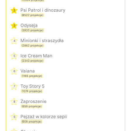
Psi Patrol i dinozaury
2
(8522 projekcje)
Odyseja
3
(3920 projekcje)
Minionki i straszydła
4
(2662 projekcje)
Ice Cream Man
5
(2343 projekcje)
Vaiana
6
(1165 projekcje)
Toy Story 5
7
(1074 projekcje)
Zaproszenie
8
(656 projekcje)
Pejzaż w kolorze sepii
9
(608 projekcje)