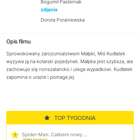
Bogumił Pasternak
zdjęcia
Dorota Poraniewska
Opis filmu
Sprowokowany zarozumialstwem Małpki, Miś Kudłatek
wyzywa ją na kolarski pojedynek. Małpka jest szybsza, ale
zachowuje się nonszalancko i ulega wypadkowi. Kudłatek
zapomina o urazie i pomaga jej.
TOP TYGODNIA
Spider-Man. Całkiem nowy dzień
1
(11384 projekcje)