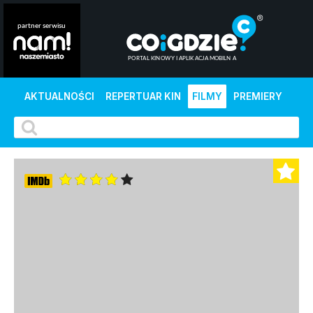
AKTUALNOŚCI
REPERTUAR KIN
FILMY
PREMIERY