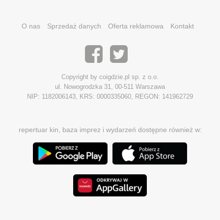
O nas
Sprzedaż danych
Oferta reklamowa
Kontakt
Copyright by coigdzie.pl sp. z o.o.
ul. Nowogrodzka 31, 00-511 Warszawa
NIP: 1182006143, KRS: 0000335060, REGON: 141962729
repertuar kin, baza imprez i wydarzeń dostępne również w: