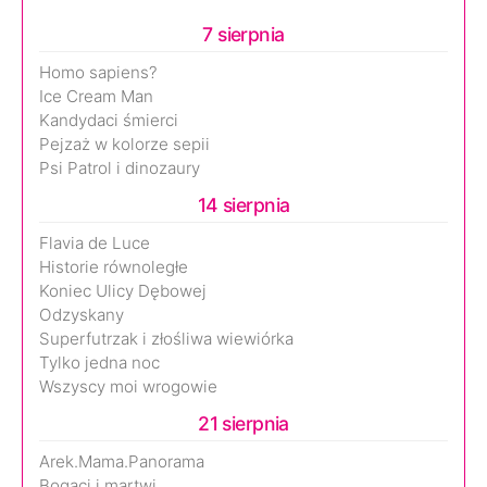
7 sierpnia
Homo sapiens?
Ice Cream Man
Kandydaci śmierci
Pejzaż w kolorze sepii
Psi Patrol i dinozaury
14 sierpnia
Flavia de Luce
Historie równoległe
Koniec Ulicy Dębowej
Odzyskany
Superfutrzak i złośliwa wiewiórka
Tylko jedna noc
Wszyscy moi wrogowie
21 sierpnia
Arek.Mama.Panorama
Bogaci i martwi