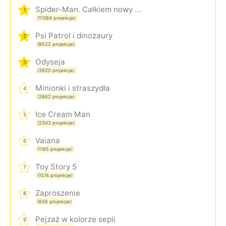
Spider-Man. Całkiem nowy dzień
1
(11384 projekcje)
Psi Patrol i dinozaury
2
(8522 projekcje)
Odyseja
3
(3920 projekcje)
Minionki i straszydła
4
(2662 projekcje)
Ice Cream Man
5
(2343 projekcje)
Vaiana
6
(1165 projekcje)
Toy Story 5
7
(1074 projekcje)
Zaproszenie
8
(656 projekcje)
Pejzaż w kolorze sepii
9