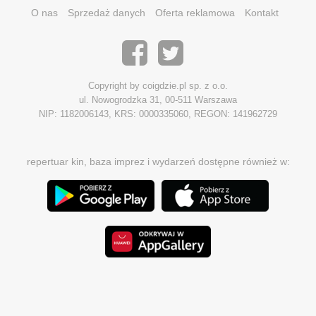
O nas
Sprzedaż danych
Oferta reklamowa
Kontakt
Copyright by coigdzie.pl sp. z o.o.
ul. Nowogrodzka 31, 00-511 Warszawa
NIP: 1182006143, KRS: 0000335060, REGON: 141962729
repertuar kin, baza imprez i wydarzeń dostępne również w: