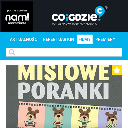
AKTUALNOŚCI
REPERTUAR KIN
FILMY
PREMIERY