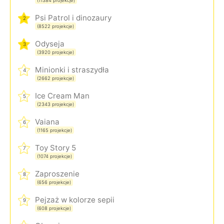
(11384 projekcje)
Psi Patrol i dinozaury
2
(8522 projekcje)
Odyseja
3
(3920 projekcje)
Minionki i straszydła
4
(2662 projekcje)
Ice Cream Man
5
(2343 projekcje)
Vaiana
6
(1165 projekcje)
Toy Story 5
7
(1074 projekcje)
Zaproszenie
8
(656 projekcje)
Pejzaż w kolorze sepii
9
(608 projekcje)