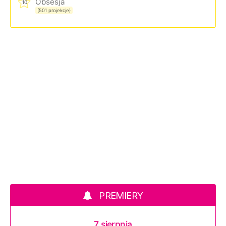
Obsesja
10
(501 projekcje)
PREMIERY
7 sierpnia