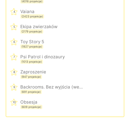
(4016 projekcje)
Vaiana
4
(2423 projekcje)
Ekipa zwierzaków
5
(2179 projekcje)
Toy Story 5
6
(1927 projekcje)
Psi Patrol i dinozaury
7
(1013 projekcje)
Zaproszenie
8
(947 projekcje)
Backrooms. Bez wyjścia (wersja rozszerzona)
9
(691 projekcje)
Obsesja
10
(609 projekcje)