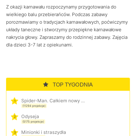
Z okazji karnawału rozpoczynamy przygotowania do
wielkiego balu przebierańców. Podczas zabawy
porozmawiamy o tradycjach karnawałowych, poćwiczymy
układy taneczne i stworzymy przepiękne karnawałowe
nakrycia głowy. Zapraszamy do rodzinnej zabawy. Zajęcia
dla dzieci 3-7 lat z opiekunami.
TOP TYGODNIA
Spider-Man. Całkiem nowy dzień
1
(11294 projekcje)
Odyseja
2
(5175 projekcje)
Minionki i straszydła
3