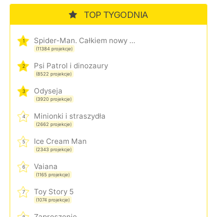
TOP TYGODNIA
Spider-Man. Całkiem nowy dzień
1
(11384 projekcje)
Psi Patrol i dinozaury
2
(8522 projekcje)
Odyseja
3
(3920 projekcje)
Minionki i straszydła
4
(2662 projekcje)
Ice Cream Man
5
(2343 projekcje)
Vaiana
6
(1165 projekcje)
Toy Story 5
7
(1074 projekcje)
Zaproszenie