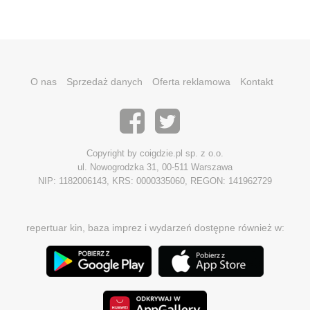
O nas
Sprzedaż danych
Oferta reklamowa
Kontakt
Copyright by coigdzie.pl sp. z o.o.
ul. Nowogrodzka 31, 00-511 Warszawa
NIP: 1182006143, KRS: 0000335060, REGON: 141962729
repertuar kin, baza imprez i wydarzeń dostępne również w: