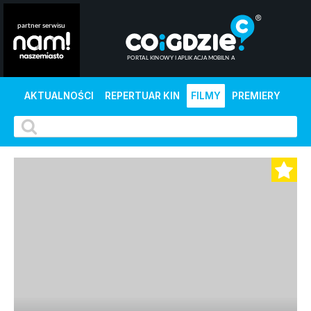
AKTUALNOŚCI
REPERTUAR KIN
FILMY
PREMIERY