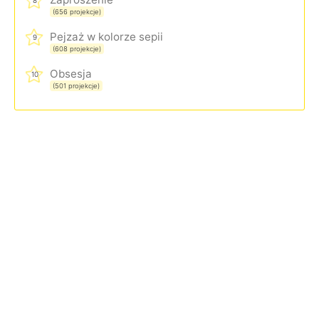
8
(656 projekcje)
Pejzaż w kolorze sepii
9
(608 projekcje)
Obsesja
10
(501 projekcje)