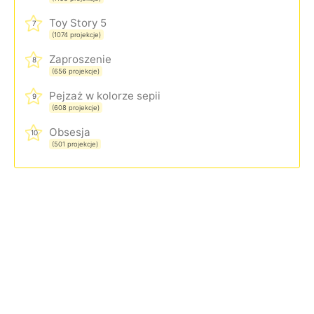
Toy Story 5
7
(1074 projekcje)
Zaproszenie
8
(656 projekcje)
Pejzaż w kolorze sepii
9
(608 projekcje)
Obsesja
10
(501 projekcje)