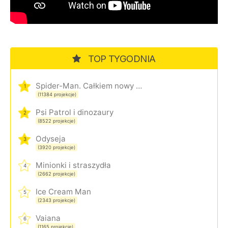
TOP TYGODNIA
Spider-Man. Całkiem nowy dzień
1
(11384 projekcje)
Psi Patrol i dinozaury
2
(8522 projekcje)
Odyseja
3
(3920 projekcje)
Minionki i straszydła
4
(2662 projekcje)
Ice Cream Man
5
(2343 projekcje)
Vaiana
6
(1165 projekcje)