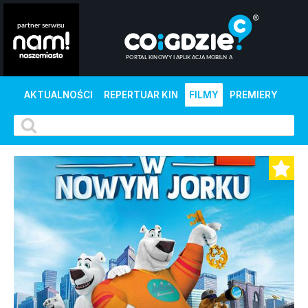
AKTUALNOŚCI
REPERTUAR KIN
FILMY
PREMIERY