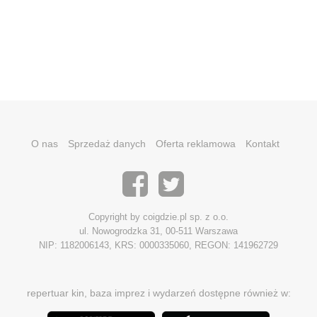
O nas
Sprzedaż danych
Oferta reklamowa
Kontakt
Copyright by coigdzie.pl sp. z o.o.
ul. Nowogrodzka 31, 00-511 Warszawa
NIP: 1182006143, KRS: 0000335060, REGON: 141962729
repertuar kin, baza imprez i wydarzeń dostępne również w: