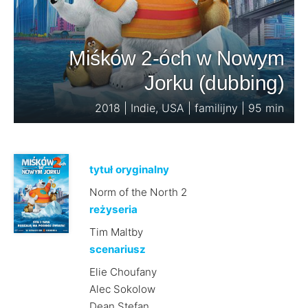
Miśków 2-óch w Nowym
Jorku (dubbing)
2018 | Indie, USA | familijny | 95 min
tytuł oryginalny
Norm of the North 2
reżyseria
Tim Maltby
scenariusz
Elie Choufany
Alec Sokolow
Dean Stefan