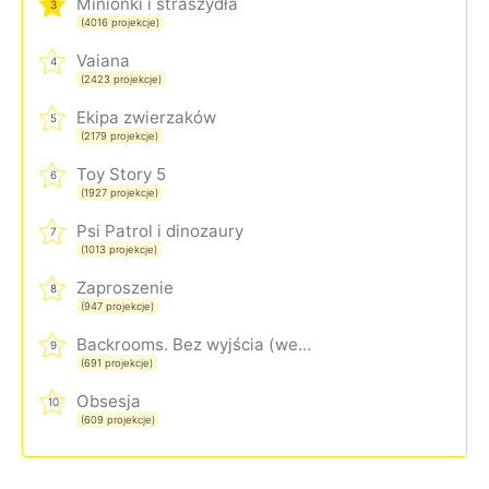
Minionki i straszydła
3
(4016 projekcje)
Vaiana
4
(2423 projekcje)
Ekipa zwierzaków
5
(2179 projekcje)
Toy Story 5
6
(1927 projekcje)
Psi Patrol i dinozaury
7
(1013 projekcje)
Zaproszenie
8
(947 projekcje)
Backrooms. Bez wyjścia (wersja rozszerzona)
9
(691 projekcje)
Obsesja
10
(609 projekcje)