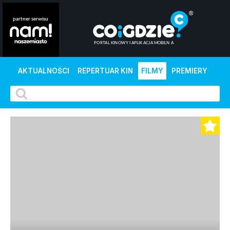
AKTUALNOŚCI
REPERTUAR KIN
FILMY
PREMIERY