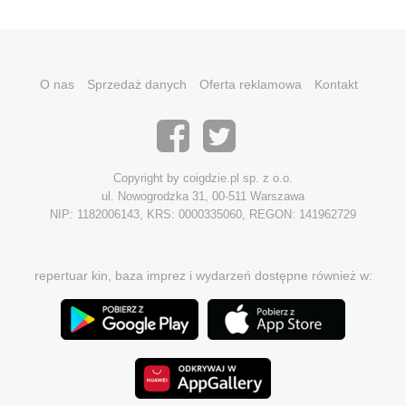
O nas
Sprzedaż danych
Oferta reklamowa
Kontakt
Copyright by coigdzie.pl sp. z o.o.
ul. Nowogrodzka 31, 00-511 Warszawa
NIP: 1182006143, KRS: 0000335060, REGON: 141962729
repertuar kin, baza imprez i wydarzeń dostępne również w: