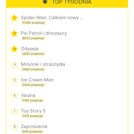
TOP TYGODNIA
Spider-Man. Całkiem nowy dzień
1
(11384 projekcje)
Psi Patrol i dinozaury
2
(8522 projekcje)
Odyseja
3
(3920 projekcje)
Minionki i straszydła
4
(2662 projekcje)
Ice Cream Man
5
(2343 projekcje)
Vaiana
6
(1165 projekcje)
Toy Story 5
7
(1074 projekcje)
Zaproszenie
8
(656 projekcje)