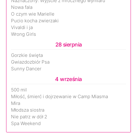
Naznaczony: Wyjście z mrocznego wymiaru
Nowa fala
O czym wie Marielle
Pucio kocha zwierzaki
Vivaldi i ja
Wrong Girls
28 sierpnia
Gorzkie święta
Gwiazdozbiór Psa
Sunny Dancer
4 września
500 mil
Miłość, śmierć i dojrzewanie w Camp Miasma
Mira
Młodsza siostra
Nie patrz w dół 2
Spa Weekend