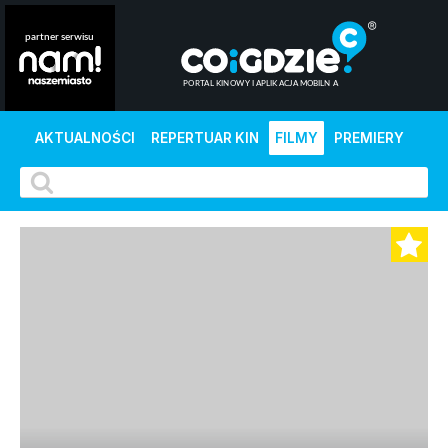
AKTUALNOŚCI
REPERTUAR KIN
FILMY
PREMIERY