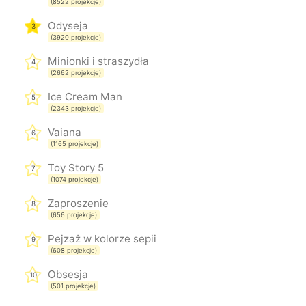
(8522 projekcje)
Odyseja
3
(3920 projekcje)
Minionki i straszydła
4
(2662 projekcje)
Ice Cream Man
5
(2343 projekcje)
Vaiana
6
(1165 projekcje)
Toy Story 5
7
(1074 projekcje)
Zaproszenie
8
(656 projekcje)
Pejzaż w kolorze sepii
9
(608 projekcje)
Obsesja
10
(501 projekcje)