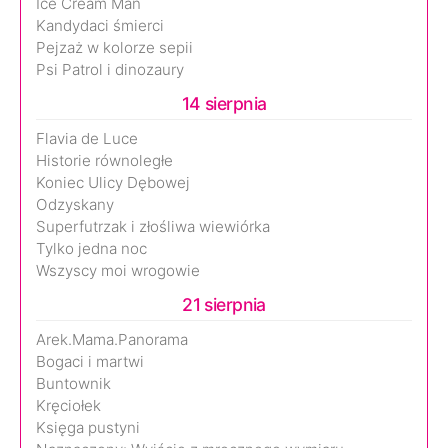
Ice Cream Man
Kandydaci śmierci
Pejzaż w kolorze sepii
Psi Patrol i dinozaury
14 sierpnia
Flavia de Luce
Historie równoległe
Koniec Ulicy Dębowej
Odzyskany
Superfutrzak i złośliwa wiewiórka
Tylko jedna noc
Wszyscy moi wrogowie
21 sierpnia
Arek.Mama.Panorama
Bogaci i martwi
Buntownik
Kręciołek
Księga pustyni