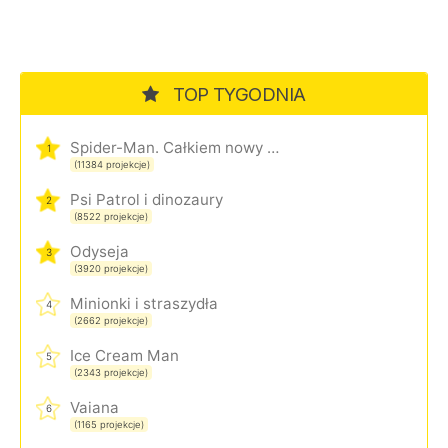
TOP TYGODNIA
Spider-Man. Całkiem nowy dzień
1
(11384 projekcje)
Psi Patrol i dinozaury
2
(8522 projekcje)
Odyseja
3
(3920 projekcje)
Minionki i straszydła
4
(2662 projekcje)
Ice Cream Man
5
(2343 projekcje)
Vaiana
6
(1165 projekcje)