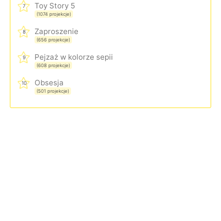
Toy Story 5
7
(1074 projekcje)
Zaproszenie
8
(656 projekcje)
Pejzaż w kolorze sepii
9
(608 projekcje)
Obsesja
10
(501 projekcje)