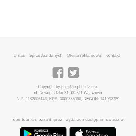
O nas
Sprzedaż danych
Oferta reklamowa
Kontakt
Copyright by coigdzie.pl sp. z o.o.
ul. Nowogrodzka 31, 00-511 Warszawa
NIP: 1182006143, KRS: 0000335060, REGON: 141962729
repertuar kin, baza imprez i wydarzeń dostępne również w: