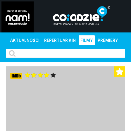
AKTUALNOŚCI
REPERTUAR KIN
FILMY
PREMIERY