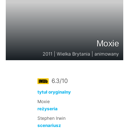
Moxie
2011 | Wielka Brytania | animowany
6.3/10
tytuł oryginalny
Moxie
reżyseria
Stephen Irwin
scenariusz