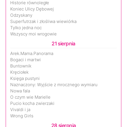
Historie równoległe
Koniec Ulicy Dębowej
Odzyskany
Superfutrzak i złośliwa wiewiórka
Tylko jedna noc
Wszyscy moi wrogowie
21 sierpnia
Arek.Mama.Panorama
Bogaci i martwi
Buntownik
Kręciołek
Księga pustyni
Naznaczony: Wyjście z mrocznego wymiaru
Nowa fala
O czym wie Marielle
Pucio kocha zwierzaki
Vivaldi i ja
Wrong Girls
28 sierpnia