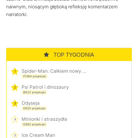
naiwnym, niosącym głęboką refleksję komentarzem
narratorki.
TOP TYGODNIA
Spider-Man. Całkiem nowy dzień
1
(11384 projekcje)
Psi Patrol i dinozaury
2
(8522 projekcje)
Odyseja
3
(3920 projekcje)
Minionki i straszydła
4
(2662 projekcje)
Ice Cream Man
5