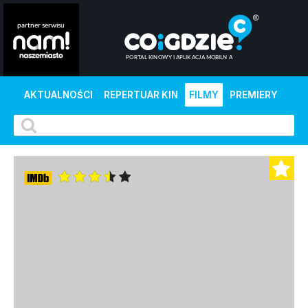
AKTUALNOŚCI
REPERTUAR KIN
FILMY
PREMIERY